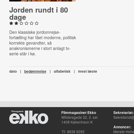
Jorden rundt i 80
dage
Den klassiske jordomrejse-
fortælling har fået moderne, politisk
korrekte gevandter, så
anakronismerne i stort anlagt tv-
serie står i kø.
dato
|
bedømmelse
|
alfabetisk
|
mest læste
Filmmagasinet Ekko
Sekretariat:
Wildersgade 32, 2. sal
Sekretariat@
1408 København K
Annoncer:
Tlf. 8838 9292
Merete Hell