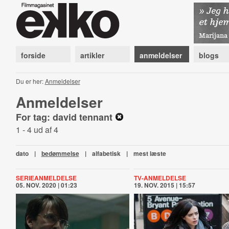
forside
artikler
anmeldelser
blogs
Du er her:
Anmeldelser
Anmeldelser
For tag: david tennant
1 - 4 ud af 4
dato
|
bedømmelse
|
alfabetisk
|
mest læste
SERIEANMELDELSE
TV-ANMELDELSE
05. NOV. 2020 | 01:23
19. NOV. 2015 | 15:57