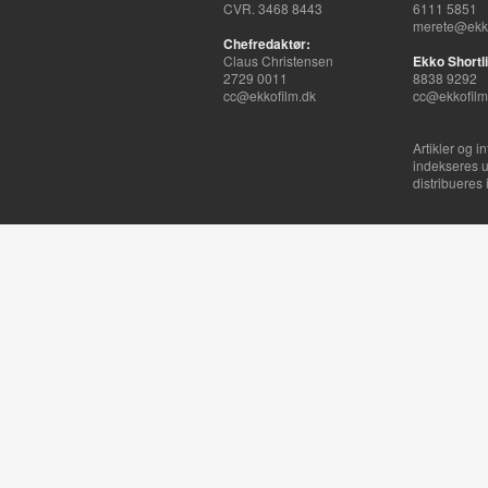
CVR. 3468 8443
6111 5851
merete@ekko
Chefredaktør:
Claus Christensen
Ekko Shortli
2729 0011
8838 9292
cc@ekkofilm.dk
cc@ekkofilm
Artikler og i
indekseres u
distribueres