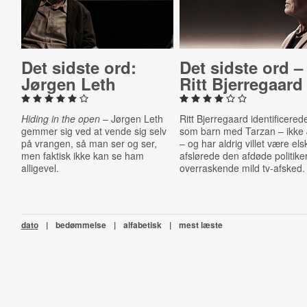
Det sidste ord:
Det sidste ord –
Jørgen Leth
Ritt Bjer­re­gaard
Hiding in the open
– Jørgen Leth
Ritt Bjerregaard identificered
gemmer sig ved at vende sig selv
som barn med Tarzan – ikke
på vrangen, så man ser og ser,
– og har aldrig villet være els
men faktisk ikke kan se ham
afslørede den afdøde politiker
alligevel.
overraskende mild tv-afsked.
dato
|
bedømmelse
|
alfabetisk
|
mest læste