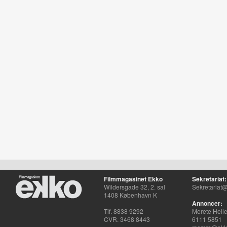
Filmmagasinet Ekko
Sekretariat:
Wildersgade 32, 2. sal
Sekretariat@
1408 København K
Annoncer:
Tlf. 8838 9292
Merete Hell
CVR. 3468 8443
6111 5851