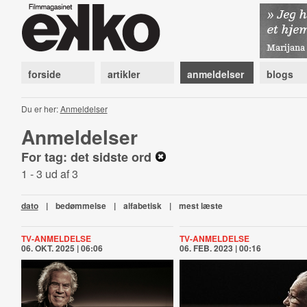
forside
artikler
anmeldelser
blogs
Du er her:
Anmeldelser
Anmeldelser
For tag: det sidste ord
1 - 3 ud af 3
dato
|
bedømmelse
|
alfabetisk
|
mest læste
TV-ANMELDELSE
TV-ANMELDELSE
06. OKT. 2025 | 06:06
06. FEB. 2023 | 00:16