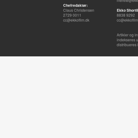
merete@ekko
Chefredaktør:
Claus Christensen
Ekko Shortli
2729 0011
8838 9292
cc@ekkofilm.dk
cc@ekkofilm
Artikler og i
indekseres u
distribueres