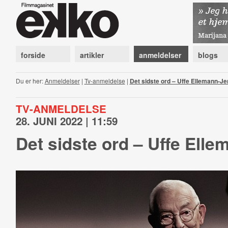
forside
artikler
anmeldelser
blogs
Du er her:
Anmeldelser
|
Tv-anmeldelse
|
Det sidste ord – Uffe Ellemann-J
TV-ANMELDELSE
28. JUNI 2022 | 11:59
Det sidste ord – Uffe Ell