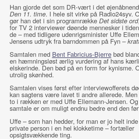
Han gjorde det som DR-vært i det øjenåbnen
Den 11. time
. I hele sit virke på Radio24syv. 
gør han det i sin programrække
Det sidste ord
for TV 2 interviewer døende mennesker i tiden o
de – med tidligere udenrigsminister Uffe Elle
Jensens udtryk fra barndommen på Fyn –
krat
Samtalen med
Bent Fabricius-Bjerre
bød bland
en hæmningsløst ærlig vurdering af hans kærli
elskerinde. Den bød på en form for kynisme. 
utrolig skønhed.
Samtalen vises først efter interviewofferets dø
kan sagtens være lavet ti andre allerede. Me
to i rækken er med Uffe Ellemann-Jensen. Og
samtale er om muligt endnu bedre end den før
Uffe – som han hedder, for man er jo helt ind
private person i en hel klokketime – fortæller
opsigtsvækkende ting.