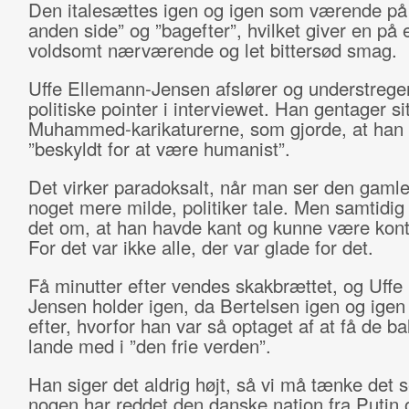
Den italesættes igen og igen som værende på
anden side” og ”bagefter”, hvilket giver en på
voldsomt nærværende og let bittersød smag.
Uffe Ellemann-Jensen afslører og understrege
politiske pointer i interviewet. Han gentager si
Muhammed-karikaturerne, som gjorde, at han 
”beskyldt for at være humanist”.
Det virker paradoksalt, når man ser den gaml
noget mere milde, politiker tale. Men samtidig
det om, at han havde kant og kunne være kontr
For det var ikke alle, der var glade for det.
Få minutter efter vendes skakbrættet, og Uffe
Jensen holder igen, da Bertelsen igen og igen 
efter, hvorfor han var så optaget af at få de ba
lande med i ”den frie verden”.
Han siger det aldrig højt, så vi må tænke det s
nogen har reddet den danske nation fra Putin