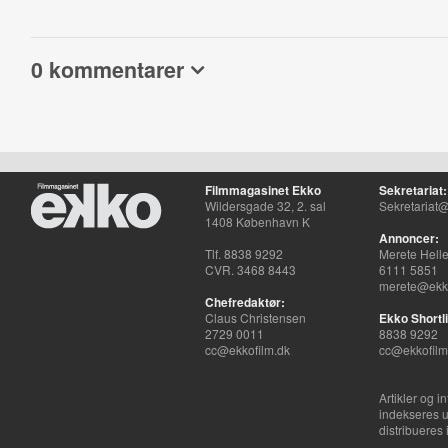
0 kommentarer
Filmmagasinet Ekko
Sekretariat:
Wildersgade 32, 2. sal
Sekretariat@
1408 København K
Annoncer:
Tlf. 8838 9292
Merete Hell
CVR. 3468 8443
6111 5851
merete@ekko
Chefredaktør:
Claus Christensen
Ekko Shortli
2729 0011
8838 9292
cc@ekkofilm.dk
cc@ekkofilm
Artikler og i
indekseres u
distribueres