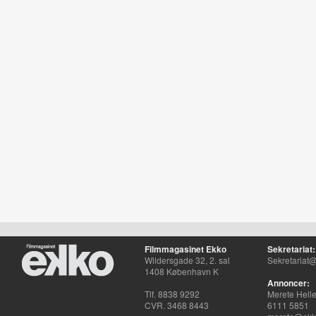
Filmmagasinet Ekko
Sekretariat:
Wildersgade 32, 2. sal
Sekretariat@
1408 København K
Annoncer:
Tlf. 8838 9292
Merete Hell
CVR. 3468 8443
6111 5851