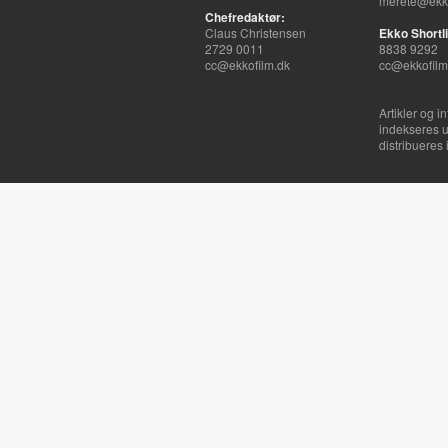
merete@ekko
Chefredaktør:
Claus Christensen
Ekko Shortli
2729 0011
8838 9292
cc@ekkofilm.dk
cc@ekkofilm
Artikler og i
indekseres u
distribueres