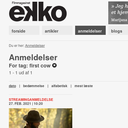
forside
artikler
anmeldelser
blogs
Du er her:
Anmeldelser
Anmeldelser
For tag: first cow
1 - 1 ud af 1
dato
|
bedømmelse
|
alfabetisk
|
mest læste
STREAMINGANMELDELSE
27. FEB. 2021 | 10:20