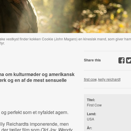
ske vestkyst finder kokken Cookie (John Magaro) en kinesisk mand, som giver ha
tyr.
Share this
ama om kulturmøder og amerikansk
ærk og en af de mest sensuelle
first cow
,
kelly reichardt
Titel:
First Cow
 og perfekt som et nyfaldet agern.
Land:
USA
elly Reichardts imponerende, men
År:
 der tæller film som
Old Joy, Wendy