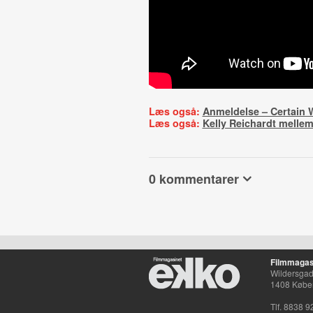
Læs også:
Anmeldelse – Certain
Læs også:
Kelly Reichardt mellem
0 kommentarer
Filmmagas
Wildersgade
1408 Købe
Tlf. 8838 9