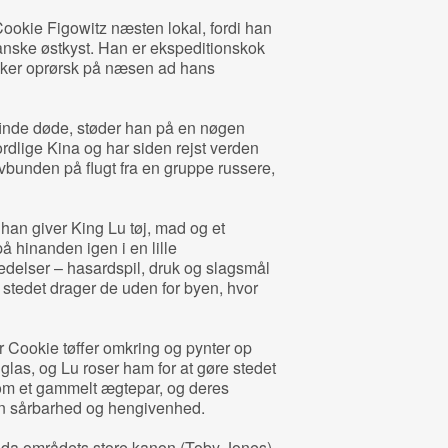
ookie Figowitz næsten lokal, fordi han
kanske østkyst. Han er ekspeditionskok
ynker oprørsk på næsen ad hans
finde døde, støder han på en nøgen
rdlige Kina og har siden rejst verden
ovbunden på flugt fra en gruppe russere,
 han giver King Lu tøj, mad og et
å hinanden igen i en lille
delser – hasardspil, druk og slagsmål
I stedet drager de uden for byen, hvor
år Cookie tøffer omkring og pynter op
 glas, og Lu roser ham for at gøre stedet
som et gammelt ægtepar, og deres
n sårbarhed og hengivenhed.
 da områdets store kanon (Toby Jones)