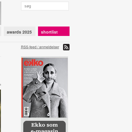
awards 2025
shortlist
RSS-feed / anmeldelser
s