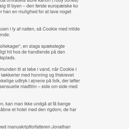
ig til byen – den første europæiske ko
ner han en mulighed for at lave noget
koen i ly af natten, så Cookie med milde
ende.
oliekager”, en slags spækstegte
eligt hit hos de handlende på den
dsplads.
munden til at løbe i vand, når Cookie i
 lækkerier med honning og friskrevet
elige udtryk i øjnene på folk, der løfter
 sensuelle madfilm – side om side med
, kan man ikke undgå at få bange
 åbne et hotel med den rigdom, de har
ed manuskriptforfatteren Jonathan