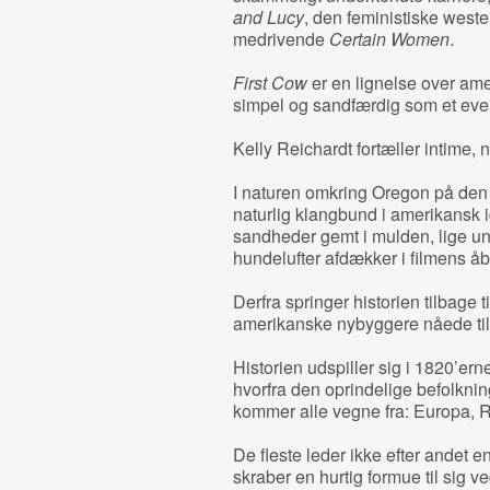
and Lucy
, den feministiske west
medrivende
Certain Women
.
First Cow
er en lignelse over ame
simpel og sandfærdig som et eventy
Kelly Reichardt fortæller intime,
I naturen omkring Oregon på den 
naturlig klangbund i amerikansk id
sandheder gemt i mulden, lige un
hundelufter afdækker i filmens å
Derfra springer historien tilbage t
amerikanske nybyggere nåede til
Historien udspiller sig i 1820’er
hvorfra den oprindelige befolkning
kommer alle vegne fra: Europa, 
De fleste leder ikke efter andet en
skraber en hurtig formue til sig 