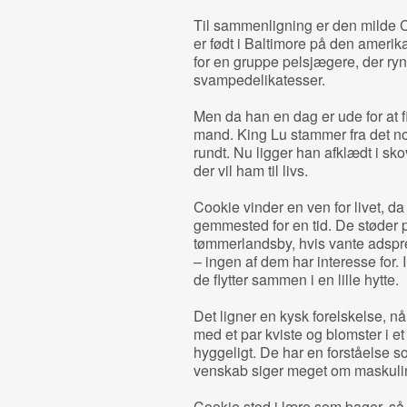
Til sammenligning er den milde C
er født i Baltimore på den ameri
for en gruppe pelsjægere, der r
svampedelikatesser.
Men da han en dag er ude for at 
mand. King Lu stammer fra det no
rundt. Nu ligger han afklædt i sk
der vil ham til livs.
Cookie vinder en ven for livet, da
gemmested for en tid. De støder p
tømmerlandsby, hvis vante adspre
– ingen af dem har interesse for. 
de flytter sammen i en lille hytte.
Det ligner en kysk forelskelse, n
med et par kviste og blomster i et
hyggeligt. De har en forståelse 
venskab siger meget om maskuli
Cookie stod i lære som bager, så