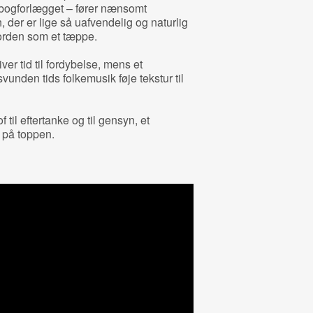
bogforlægget – fører nænsomt
, der er lige så uafvendelig og naturlig
jorden som et tæppe.
ver tid til fordybelse, mens et
svunden tids folkemusik føje tekstur til
 til eftertanke og til gensyn, et
 på toppen.