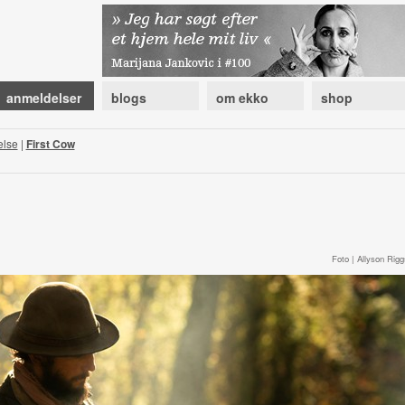
anmeldelser
blogs
om ekko
shop
else
|
First Cow
Foto | Allyson Rigg