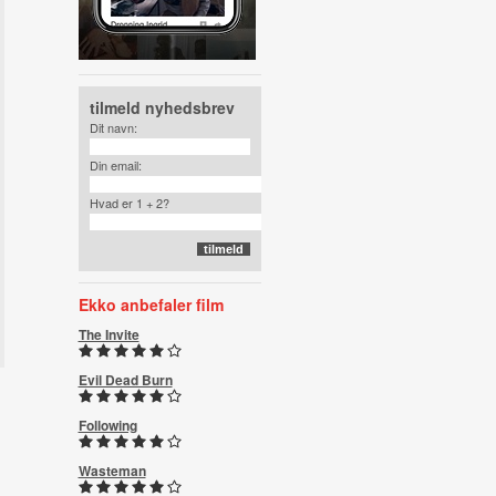
tilmeld nyhedsbrev
Dit navn:
Din email:
Hvad er 1 + 2?
Ekko anbefaler film
The Invite
Evil Dead Burn
Following
Wasteman