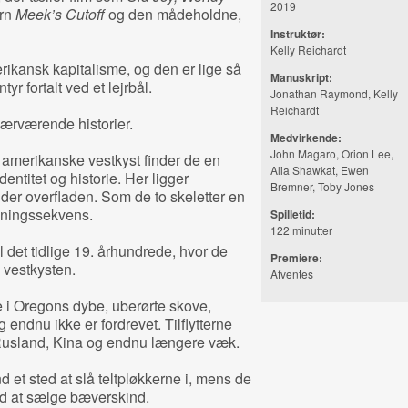
2019
ern
Meek’s Cutoff
og den mådeholdne,
Instruktør:
Kelly Reichardt
rikansk kapitalisme, og den er lige så
Manuskript:
r fortalt ved et lejrbål.
Jonathan Raymond, Kelly
Reichardt
 nærværende historier.
Medvirkende:
John Magaro, Orion Lee,
amerikanske vestkyst finder de en
Alia Shawkat, Ewen
entitet og historie. Her ligger
Bremner, Toby Jones
der overfladen. Som de to skeletter en
bningssekvens.
Spilletid:
122 minutter
il det tidlige 19. århundrede, hvor de
Premiere:
 vestkysten.
Afventes
ne i Oregons dybe, uberørte skove,
 endnu ikke er fordrevet. Tilflytterne
Rusland, Kina og endnu længere væk.
d et sted at slå teltpløkkerne i, mens de
ved at sælge bæverskind.