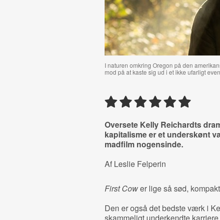
I naturen omkring Oregon på den amerikan
mod på at kaste sig ud i et ikke ufarligt even
Oversete Kelly Reichardts dr
kapitalisme er et underskønt v
madfilm nogensinde.
Af Leslie Felperin
First Cow
er lige så sød, kompakt
Den er også det bedste værk i K
skammeligt underkendte karriere,