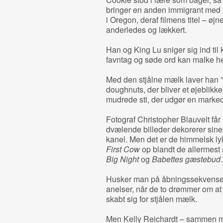
bringer en anden immigrant med s
i Oregon, deraf filmens titel – øj
anderledes og lækkert.
Han og King Lu sniger sig ind til 
favntag og søde ord kan malke h
Med den stjålne mælk laver han ”
doughnuts, der bliver et øjeblikk
mudrede sti, der udgør en marke
Fotograf Christopher Blauvelt får 
dvælende billeder dekorerer sine
kanel. Men det er de himmelsk lykk
First Cow
op blandt de allermest
Big Night
og
Babettes gæstebud
.
Husker man på åbningssekvensen
anelser, når de to drømmer om at
skabt sig for stjålen mælk.
Men Kelly Reichardt – sammen m