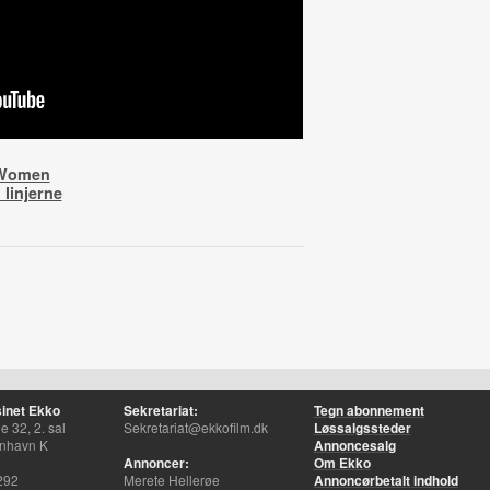
 Women
 linjerne
inet Ekko
Sekretariat:
Tegn abonnement
 32, 2. sal
Sekretariat@ekkofilm.dk
Løssalgssteder
nhavn K
Annoncesalg
Annoncer:
Om Ekko
292
Merete Hellerøe
Annoncørbetalt indhold