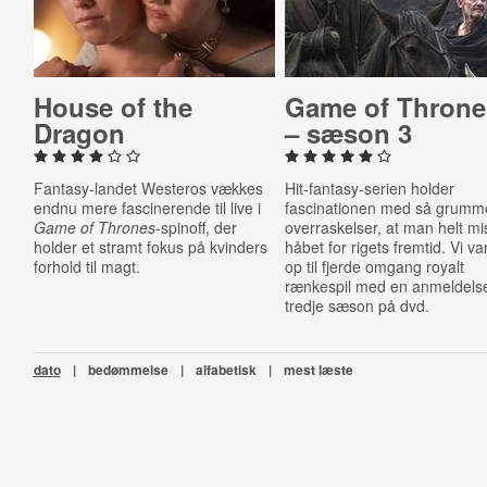
House of the
Game of Throne
Dragon
– sæson 3
Fantasy-landet Westeros vækkes
Hit-fantasy-serien holder
endnu mere fascinerende til live i
fascinationen med så grumm
Game of Thrones
-spinoff, der
overraskelser, at man helt mi
holder et stramt fokus på kvinders
håbet for rigets fremtid. Vi v
forhold til magt.
op til fjerde omgang royalt
rænkespil med en anmeldelse
tredje sæson på dvd.
dato
|
bedømmelse
|
alfabetisk
|
mest læste