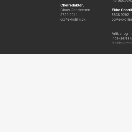
merete@ekko
Chefredaktør:
Claus Christensen
Ekko Shortli
2729 0011
8838 9292
cc@ekkofilm.dk
cc@ekkofilm
Artikler og i
indekseres u
distribueres