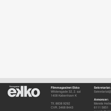
Filmmagasinet Ekko
Sekretariat:
Wildersgade 32, 2. sal
Sekretariat@
1408 København K
Annoncer:
Tlf. 8838 9292
Merete Hell
CVR. 3468 8443
6111 5851