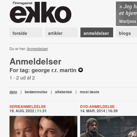
forside
artikler
anmeldelser
blogs
Du er her:
Anmeldelser
Anmeldelser
For tag: george r.r. martin
1 - 2 ud af 2
dato
|
bedømmelse
|
alfabetisk
|
mest læste
SERIEANMELDELSE
DVD-ANMELDELSE
19. AUG. 2022 | 11:31
14. MAR. 2014 | 16:39