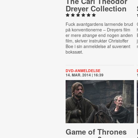
The Carl Theodor
Dreyer Col­lec­tion
Fuck avantgardens larmende brud
på konventionerne – Dreyers film
er mere
strange
end nogen anden
film, skriver instruktør Christoffer
Boe i sin anmeldelse af suverænt
bokssæt.
DVD-ANMELDELSE
14. MAR. 2014 | 16:39
Game of Thrones