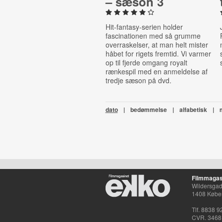
– sæson 3
Hit-fantasy-serien holder
fascinationen med så grumme
overraskelser, at man helt mister
håbet for rigets fremtid. Vi varmer
op til fjerde omgang royalt
rænkespil med en anmeldelse af
tredje sæson på dvd.
dato
|
bedømmelse
|
alfabetisk
|
Filmmagas
Wildersgade
1408 Købe
Tlf. 8838 9
CVR. 3468