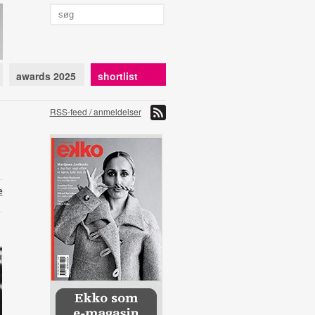
awards 2025
shortlist
RSS-feed / anmeldelser
e