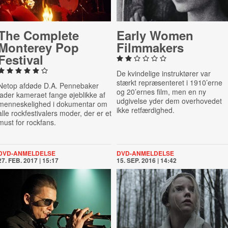
The Complete
Early Women
Monterey Pop
Film­makers
Festival
De kvindelige instruktører var
stærkt repræsenteret i 1910’erne
Netop afdøde D.A. Pennebaker
og 20’ernes film, men en ny
lader kameraet fange øjeblikke af
udgivelse yder dem overhovedet
menneskelighed i dokumentar om
ikke retfærdighed.
alle rockfestivalers moder, der er et
must for rockfans.
DVD-ANMELDELSE
DVD-ANMELDELSE
27. FEB. 2017 | 15:17
15. SEP. 2016 | 14:42