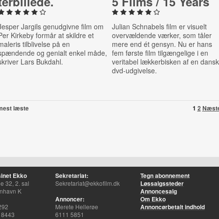
ter­bil­le­de.
5 Films / 15 Years
Jesper Jargils genudgivne film om
Julian Schnabels film er visuelt
Per Kirkeby formår at skildre et
overvældende værker, som tåler
maleris tilblivelse på en
mere end ét gensyn. Nu er hans
spændende og genialt enkel måde,
fem første film tilgængelige i en
skriver Lars Bukdahl.
veritabel lækkerbisken af en dansk
dvd-udgivelse.
mest læste
1
2
Næst
inet Ekko
Sekretariat:
Tegn abonnement
 32, 2. sal
Sekretariat@ekkofilm.dk
Løssalgssteder
nhavn K
Annoncesalg
Annoncer:
Om Ekko
292
Merete Hellerøe
Annoncørbetalt indhold
 8443
6111 5851