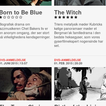
Born to Be Blue
The Witch
Biografisk drama om
Triers metafysik møder Kubricks
jazzmusikeren Chet Bakers liv er
kølige panoramaer møder et
en anonym omgang, der ser stort
Bergman’sk familiedrama i den
på virkelighedens kendsgerninger.
bedste heksegyser, som vores
gyserfilmekspert nogensinde har
set.
DVD-ANMELDELSE
DVD-ANMELDELSE
01. JUNI 2015 | 13:57
01. FEB. 2015 | 20:20