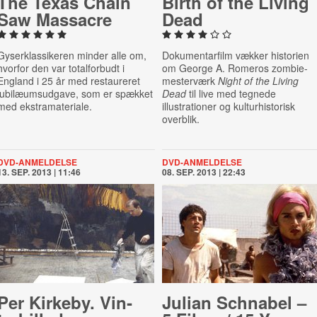
The Texas Chain
Birth of the Living
Saw Massacre
Dead
Gyserklassikeren minder alle om,
Dokumentarfilm vækker historien
hvorfor den var totalforbudt i
om George A. Romeros zombie-
England i 25 år med restaureret
mesterværk
Night of the Living
jubilæumsudgave, som er spækket
Dead
til live med tegnede
med ekstramateriale.
illustrationer og kulturhistorisk
overblik.
DVD-ANMELDELSE
DVD-ANMELDELSE
13. SEP. 2013 | 11:46
08. SEP. 2013 | 22:43
Per Kirkeby. Vin­
Julian Schnabel –