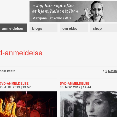
anmeldelser
blogs
om ekko
shop
d-anmeldelse
mest læste
1
2
Næst
DVD-ANMELDELSE
DVD-ANMELDELSE
05. AUG. 2019 | 13:57
06. NOV. 2017 | 14:44