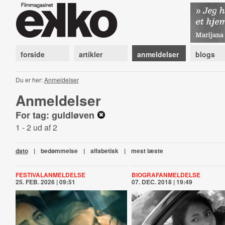
forside
artikler
anmeldelser
blogs
Du er her:
Anmeldelser
Anmeldelser
For tag: guldløven
1 - 2 ud af 2
dato
|
bedømmelse
|
alfabetisk
|
mest læste
FESTIVALANMELDELSE
BIOGRAFANMELDELSE
25. FEB. 2026 | 09:51
07. DEC. 2018 | 19:49