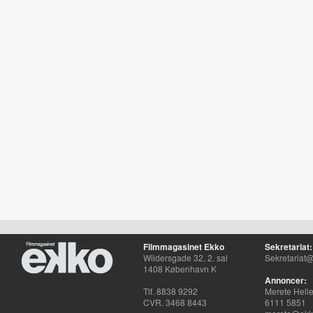
Filmmagasinet Ekko
Sekretariat:
Wildersgade 32, 2. sal
Sekretariat@
1408 København K
Annoncer:
Tlf. 8838 9292
Merete Hell
CVR. 3468 8443
6111 5851