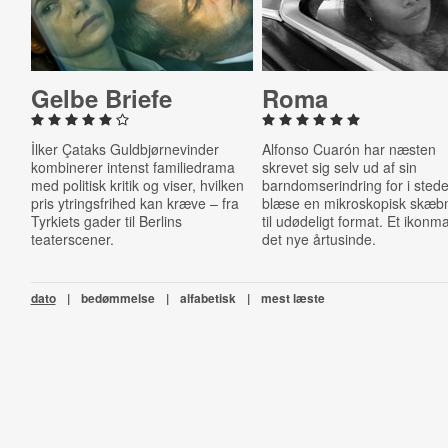
Gelbe Briefe
Roma
İlker Çataks Guldbjørnevinder
Alfonso Cuarón har næsten
kombinerer intenst familiedrama
skrevet sig selv ud af sin
med politisk kritik og viser, hvilken
barndomserindring for i stede
pris ytringsfrihed kan kræve – fra
blæse en mikroskopisk skæb
Tyrkiets gader til Berlins
til udødeligt format. Et ikonmal
teaterscener.
det nye årtusinde.
dato
|
bedømmelse
|
alfabetisk
|
mest læste