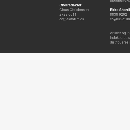
merete@ekko
Chefredaktør:
Claus Christensen
Ekko Shortli
2729 0011
8838 9292
cc@ekkofilm.dk
cc@ekkofilm
Artikler og i
indekseres u
distribueres