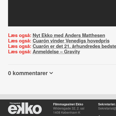
Læs også:
Nyt Ekko med Anders Matthesen
Læs også:
Cuarón vinder Venedigs hovedpris
Læs også:
Cuarón er det 21. århundredes bedste
Læs også:
Anmeldelse – Gravity
0 kommentarer
Filmmagasinet Ekko
Sekretariat:
Wildersgade 32, 2. sal
Sekretariat@
1408 København K