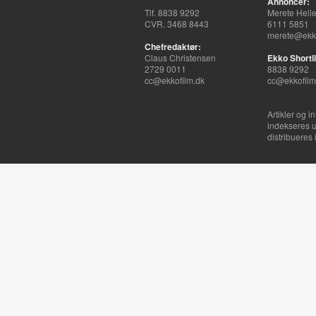
Annoncer:
Tlf. 8838 9292
Merete Hell
CVR. 3468 8443
6111 5851
merete@ekko
Chefredaktør:
Claus Christensen
Ekko Shortli
2729 0011
8838 9292
cc@ekkofilm.dk
cc@ekkofilm
Artikler og i
indekseres u
distribueres