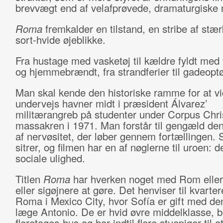
brevvægt end af velafprøvede, dramaturgiske 
Roma
fremkalder en tilstand, en stribe af stæ
sort-hvide øjeblikke.
Fra hustage med vasketøj til kældre fyldt med
og hjemmebrændt, fra strandferier til gadeoptø
Man skal kende den historiske ramme for at vid
undervejs havner midt i præsident Álvarez’
militærangreb på studenter under Corpus Chris
massakren i 1971. Man forstår til gengæld de
af nervøsitet, der løber gennem fortællingen.
sitrer, og filmen har en af nøglerne til uroen: d
sociale ulighed.
Titlen
Roma
har hverken noget med Rom eller
eller sigøjnere at gøre. Det henviser til kvarte
Roma i Mexico City, hvor Sofía er gift med den
læge Antonio. De er hvid øvre middelklasse, b
fleretages-hus og har indtil flere stuepiger til 