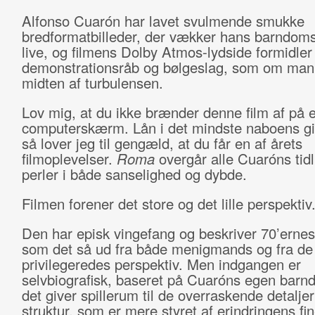
Alfonso Cuarón har lavet svulmende smukke
bredformatbilleder, der vækker hans barndoms
live, og filmens Dolby Atmos-lydside formidler
demonstrationsråb og bølgeslag, som om man 
midten af turbulensen.
Lov mig, at du ikke brænder denne film af på e
computerskærm. Lån i det mindste naboens gi
så lover jeg til gengæld, at du får en af årets
filmoplevelser.
Roma
overgår alle Cuaróns tidl
perler i både sanselighed og dybde.
Filmen forener det store og det lille perspektiv
Den har episk vingefang og beskriver 70’erne
som det så ud fra både menigmands og fra de
privilegeredes perspektiv. Men indgangen er
selvbiografisk, baseret på Cuaróns egen barn
det giver spillerum til de overraskende detaljer 
struktur, som er mere styret af erindringens fi