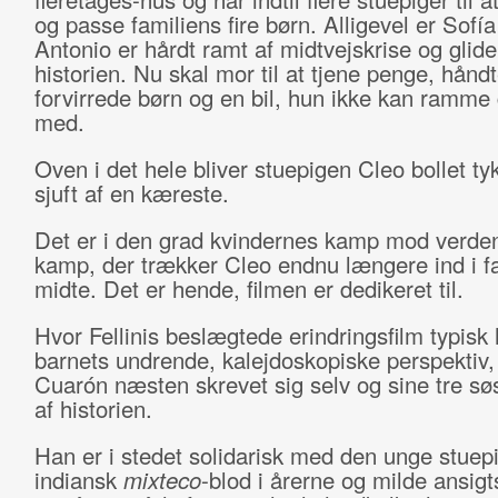
og passe familiens fire børn. Alligevel er Sofía
Antonio er hårdt ramt af midtvejskrise og glide
historien. Nu skal mor til at tjene penge, håndt
forvirrede børn og en bil, hun ikke kan ramme
med.
Oven i det hele bliver stuepigen Cleo bollet tyk
sjuft af en kæreste.
Det er i den grad kvindernes kamp mod verde
kamp, der trækker Cleo endnu længere ind i f
midte. Det er hende, filmen er dedikeret til.
Hvor Fellinis beslægtede erindringsfilm typisk 
barnets undrende, kalejdoskopiske perspektiv,
Cuarón næsten skrevet sig selv og sine tre s
af historien.
Han er i stedet solidarisk med den unge stue
indiansk
mixteco
-blod i årerne og milde ansig