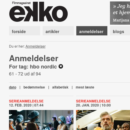
forside
artikler
anmeldelser
blogs
Du er her:
Anmeldelser
Anmeldelser
For tag: hbo nordic
61 - 72 ud af 94
dato
|
bedømmelse
|
alfabetisk
|
mest læste
SERIEANMELDELSE
SERIEANMELDELSE
12. FEB. 2020 | 07:44
20. JAN. 2020 | 10:00