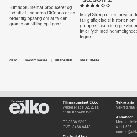
Klimadokumentar produceret og
indtalt af Leonardo DiCaprio er en
Meryl Streep er en forrygend
ordentlig opsang om at få den
farlig tilføjelse til historien o
grønne omstilling op i gear.
gruppe stinkende rige kvinder
liv er fyldt med hemmelighed
løgne.
dato
|
bedømmelse
|
alfabetisk
|
mest læste
Filmmagasinet Ekko
Sekretariat:
Wildersgade 32, 2. sal
Sekretariat@
1408 København K
Annoncer:
Tlf. 8838 9292
Merete Hell
CVR. 3468 8443
6111 5851
merete@ekko
Chefredaktør: