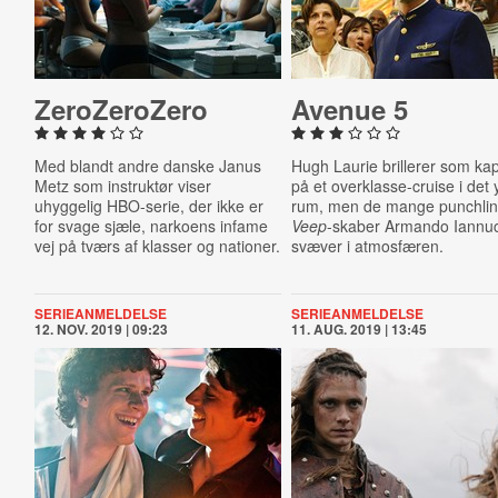
ZeroZeroZero
Avenue 5
Med blandt andre danske Janus
Hugh Laurie brillerer som kap
Metz som instruktør viser
på et overklasse-cruise i det 
uhyggelig HBO-serie, der ikke er
rum, men de mange punchlin
for svage sjæle, narkoens infame
Veep
-skaber Armando Iannuc
vej på tværs af klasser og nationer.
svæver i atmosfæren.
SERIEANMELDELSE
SERIEANMELDELSE
12. NOV. 2019 | 09:23
11. AUG. 2019 | 13:45