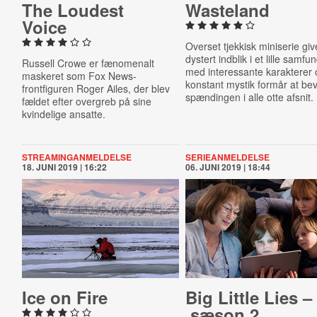
The Loudest
Wasteland
Voice
Overset tjekkisk miniserie giv
dystert indblik i et lille samfu
Russell Crowe er fænomenalt
med interessante karakterer
maskeret som Fox News-
konstant mystik formår at be
frontfiguren Roger Ailes, der blev
spændingen i alle otte afsnit.
fældet efter overgreb på sine
kvindelige ansatte.
STREAMINGANMELDELSE
SERIEANMELDELSE
18. JUNI 2019 | 16:22
06. JUNI 2019 | 18:44
Ice on Fire
Big Little Lies –
sæson 2