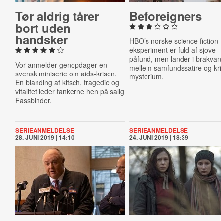
Tør aldrig tårer
Be­foreig­ners
bort uden
handsker
HBO’s norske science fiction-
eksperiment er fuld af sjove
påfund, men lander i brakva
Vor anmelder genopdager en
mellem samfundssatire og kr
svensk miniserie om aids-krisen.
mysterium.
En blanding af kitsch, tragedie og
vitalitet leder tankerne hen på salig
Fassbinder.
SERIEANMELDELSE
SERIEANMELDELSE
28. JUNI 2019 | 14:10
24. JUNI 2019 | 18:39