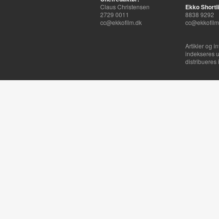
Claus Christensen
Ekko Shortli
2729 0011
8838 9292
cc@ekkofilm.dk
cc@ekkofilm
Artikler og i
indekseres u
distribueres