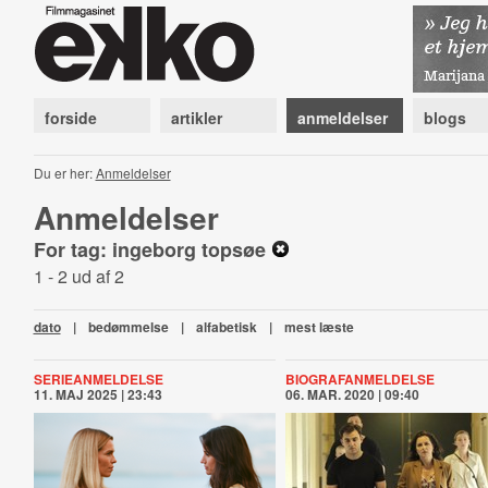
forside
artikler
anmeldelser
blogs
Du er her:
Anmeldelser
Anmeldelser
For tag: ingeborg topsøe
1 - 2 ud af 2
dato
|
bedømmelse
|
alfabetisk
|
mest læste
SERIEANMELDELSE
BIOGRAFANMELDELSE
11. MAJ 2025 | 23:43
06. MAR. 2020 | 09:40