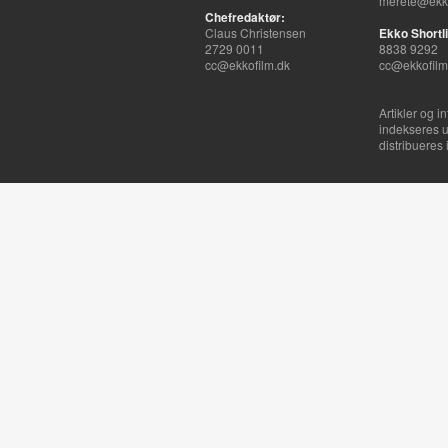
merete@ekko
Chefredaktør:
Claus Christensen
Ekko Shortli
2729 0011
8838 9292
cc@ekkofilm.dk
cc@ekkofilm
Artikler og i
indekseres u
distribueres