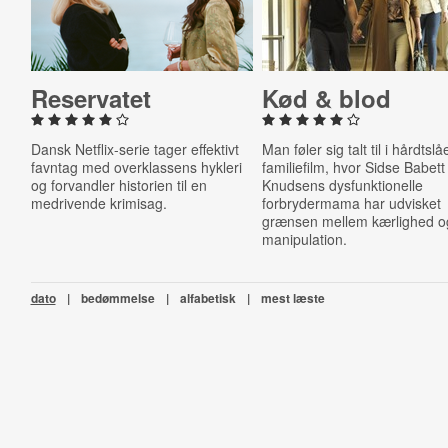
Re­ser­va­tet
Kød & blod
Dansk Netflix-serie tager effektivt
Man føler sig talt til i hårdtsl
favntag med overklassens hykleri
familiefilm, hvor Sidse Babett
og forvandler historien til en
Knudsens dysfunktionelle
medrivende krimisag.
forbrydermama har udvisket
grænsen mellem kærlighed o
manipulation.
dato
|
bedømmelse
|
alfabetisk
|
mest læste