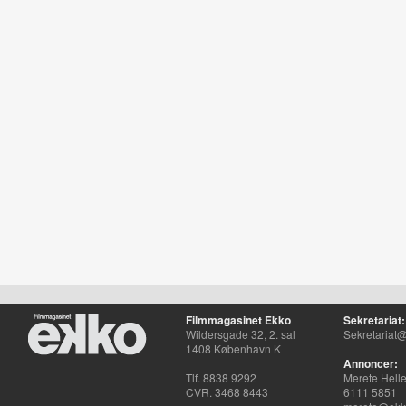
Filmmagasinet Ekko
Sekretariat:
Wildersgade 32, 2. sal
Sekretariat@
1408 København K
Annoncer:
Tlf. 8838 9292
Merete Hell
CVR. 3468 8443
6111 5851