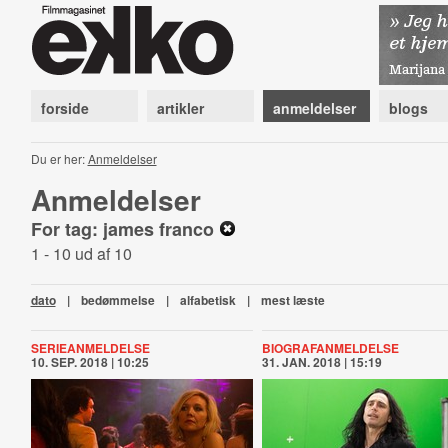
forside
artikler
anmeldelser
blogs
Du er her:
Anmeldelser
Anmeldelser
For tag: james franco
1 - 10 ud af 10
dato
|
bedømmelse
|
alfabetisk
|
mest læste
SERIEANMELDELSE
BIOGRAFANMELDELSE
10. SEP. 2018 | 10:25
31. JAN. 2018 | 15:19