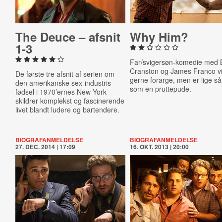
The Deuce – afsnit
Why Him?
1-3
Far/svigersøn-komedie med 
Cranston og James Franco vi
De første tre afsnit af serien om
gerne forarge, men er lige så
den amerikanske sex-industris
som en pruttepude.
fødsel i 1970’ernes New York
skildrer komplekst og fascinerende
livet blandt ludere og bartendere.
BIOGRAFANMELDELSE
BIOGRAFANMELDELSE
27. DEC. 2014 | 17:09
16. OKT. 2013 | 20:00