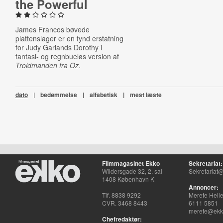
the Powerful
James Francos bøvede
plattenslager er en tynd erstatning
for Judy Garlands Dorothy i
fantasi- og regnbueløs version af
Troldmanden fra Oz
.
dato
|
bedømmelse
|
alfabetisk
|
mest læste
Filmmagasinet Ekko
Sekretariat:
Wildersgade 32, 2. sal
Sekretariat@
1408 København K
Annoncer:
Tlf. 8838 9292
Merete Hell
CVR. 3468 8443
6111 5851
merete@ekko
Chefredaktør: