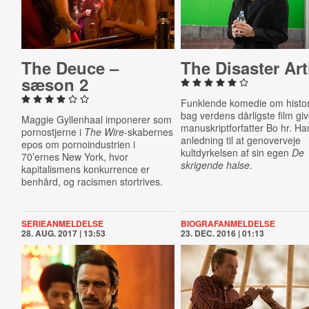
The Deuce –
The Disaster Art
sæson 2
Funklende komedie om histo
bag verdens dårligste film gi
Maggie Gyllenhaal imponerer som
manuskriptforfatter Bo hr. H
pornostjerne i
The Wire
-skabernes
anledning til at genoverveje
epos om pornoindustrien i
kultdyrkelsen af sin egen
De
70’ernes New York, hvor
skrigende halse
.
kapitalismens konkurrence er
benhård, og racismen stortrives.
SERIEANMELDELSE
BIOGRAFANMELDELSE
28. AUG. 2017 | 13:53
23. DEC. 2016 | 01:13