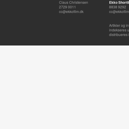
Claus Christensen
Ekko Shortli
2729 0011
8838 9292
cc@ekkofilm.dk
cc@ekkofilm
Artikler og i
indekseres u
distribueres