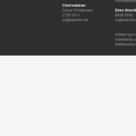
merete@ekko
Chefredaktør:
Claus Christensen
Ekko Shortli
2729 0011
8838 9292
cc@ekkofilm.dk
cc@ekkofilm
Artikler og i
indekseres u
distribueres