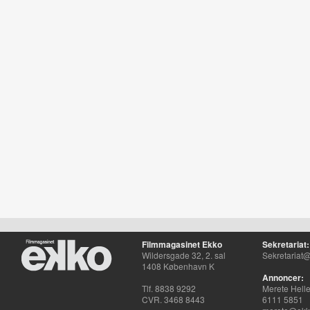
Filmmagasinet Ekko
Sekretariat:
Wildersgade 32, 2. sal
Sekretariat@
1408 København K
Annoncer:
Tlf. 8838 9292
Merete Hell
CVR. 3468 8443
6111 5851