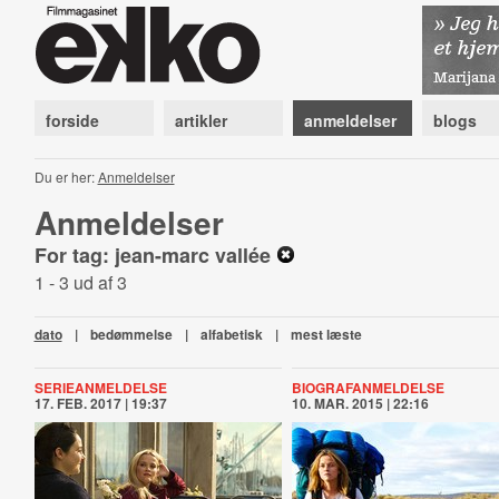
forside
artikler
anmeldelser
blogs
Du er her:
Anmeldelser
Anmeldelser
For tag: jean-marc vallée
1 - 3 ud af 3
dato
|
bedømmelse
|
alfabetisk
|
mest læste
SERIEANMELDELSE
BIOGRAFANMELDELSE
17. FEB. 2017 | 19:37
10. MAR. 2015 | 22:16