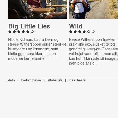
Big Little Lies
Wild
Nicole Kidman, Laura Dern og
Reese Witherspoon trækker i
Reese Witherspoon spiller stenrige
praktiske sko, sjusket tøj og
husmødre i ny krimiserie, som
generel giv-mig-en-Oscar-atti
blotlægger sprækkerne i den
veldrejet vandrefilm, men alli
moderne kernefamilie.
kan hun ikke ryste sit image
pæn pige af sig.
dato
|
bedømmelse
|
alfabetisk
|
mest læste