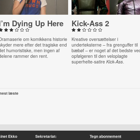
I’m Dying Up Here
Kick-Ass 2
Dramaserie om komikkens historie
Kreative oversættelser i
skyder mere efter det tragiske end
underteksterne – fra grenguffer til
det humoristiske, men ingen af
bæbøf – er noget af det bedste ve
delene rammer den rent.
opfølgeren til den veloplagte
superhelte-satire
Kick-Ass
.
mest læste
inet Ekko
Sekretariat:
Tegn abonnement