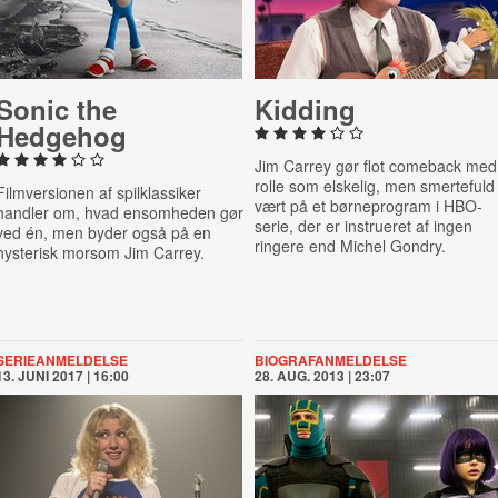
Sonic the
Kidding
Hedgehog
Jim Carrey gør flot comeback med
rolle som elskelig, men smertefuld
Filmversionen af spilklassiker
vært på et børneprogram i HBO-
handler om, hvad ensomheden gør
serie, der er instrueret af ingen
ved én, men byder også på en
ringere end Michel Gondry.
hysterisk morsom Jim Carrey.
SERIEANMELDELSE
BIOGRAFANMELDELSE
13. JUNI 2017 | 16:00
28. AUG. 2013 | 23:07