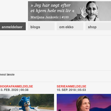
anmeldelser
blogs
om ekko
shop
mest læste
BIOGRAFANMELDELSE
SERIEANMELDELSE
13. FEB. 2020 | 00:38
10. SEP. 2018 | 05:53