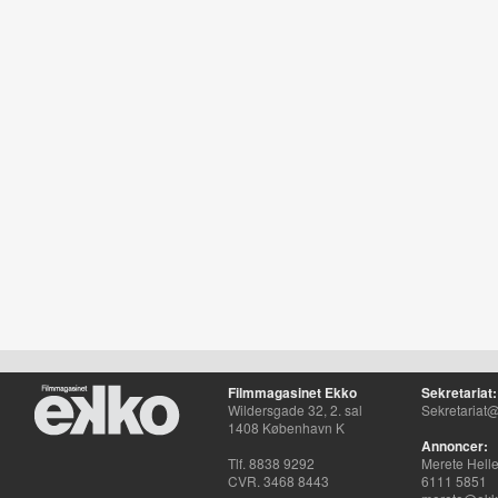
Filmmagasinet Ekko
Sekretariat:
Wildersgade 32, 2. sal
Sekretariat@
1408 København K
Annoncer:
Tlf. 8838 9292
Merete Hell
CVR. 3468 8443
6111 5851