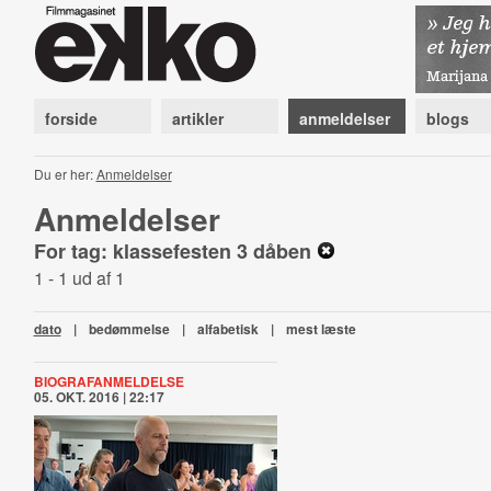
forside
artikler
anmeldelser
blogs
Du er her:
Anmeldelser
Anmeldelser
For tag: klassefesten 3 dåben
1 - 1 ud af 1
dato
|
bedømmelse
|
alfabetisk
|
mest læste
BIOGRAFANMELDELSE
05. OKT. 2016 | 22:17