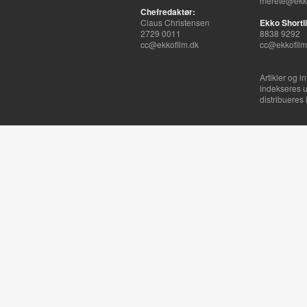
merete@ekko
Chefredaktør:
Claus Christensen
Ekko Shortli
2729 0011
8838 9292
cc@ekkofilm.dk
cc@ekkofilm
Artikler og i
indekseres u
distribueres