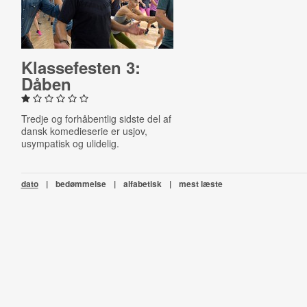
Klas­se­fe­sten 3:
Dåben
Tredje og forhåbentlig sidste del af
dansk komedieserie er usjov,
usympatisk og ulidelig.
dato
|
bedømmelse
|
alfabetisk
|
mest læste