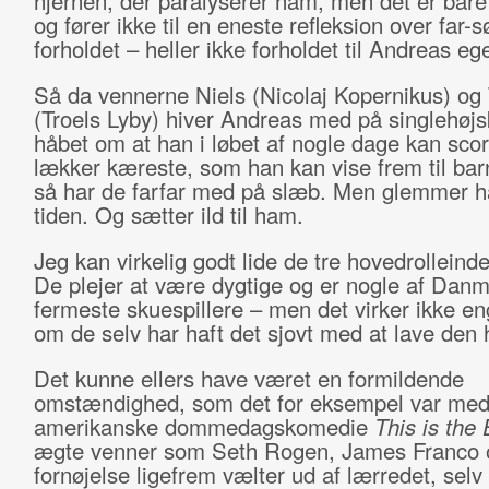
hjernen, der paralyserer ham, men det er bare
og fører ikke til en eneste refleksion over far-s
forholdet – heller ikke forholdet til Andreas eg
Så da vennerne Niels (Nicolaj Kopernikus) o
(Troels Lyby) hiver Andreas med på singlehøjsk
håbet om at han i løbet af nogle dage kan sco
lækker kæreste, som han kan vise frem til ba
så har de farfar med på slæb. Men glemmer 
tiden. Og sætter ild til ham.
Jeg kan virkelig godt lide de tre hovedrolleind
De plejer at være dygtige og er nogle af Dan
fermeste skuespillere – men det virker ikke e
om de selv har haft det sjovt med at lave den h
Det kunne ellers have været en formildende
omstændighed, som det for eksempel var med
amerikanske dommedagskomedie
This is the
ægte venner som Seth Rogen, James Franco 
fornøjelse ligefrem vælter ud af lærredet, sel