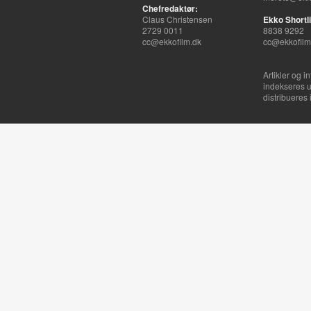
Chefredaktør:
Claus Christensen
Ekko Shortli
2729 0011
8838 9292
cc@ekkofilm.dk
cc@ekkofilm
Artikler og i
indekseres u
distribueres