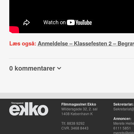
Læs også:
Anmeldelse – Klassefesten 2 – Begra
0 kommentarer
Filmmagasinet Ekko
Sekretariat:
Wildersgade 32, 2. sal
Sekretariat@
1408 København K
Annoncer:
Tlf. 8838 9292
Merete Hell
CVR. 3468 8443
6111 5851
merete@ekko