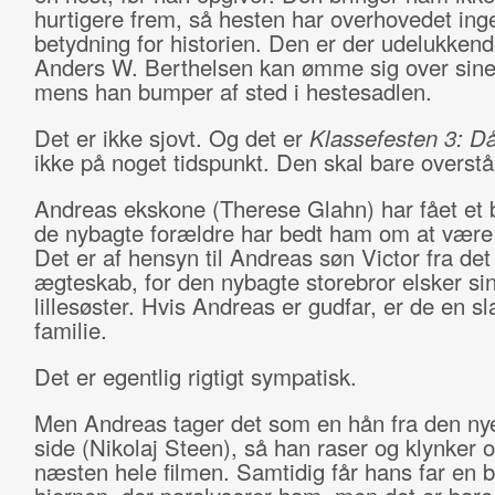
hurtigere frem, så hesten har overhovedet ing
betydning for historien. Den er der udelukkend
Anders W. Berthelsen kan ømme sig over sine
mens han bumper af sted i hestesadlen.
Det er ikke sjovt. Og det er
Klassefesten 3: D
ikke på noget tidspunkt. Den skal bare overstå
Andreas ekskone (Therese Glahn) har fået et 
de nybagte forældre har bedt ham om at være
Det er af hensyn til Andreas søn Victor fra det 
ægteskab, for den nybagte storebror elsker si
lillesøster. Hvis Andreas er gudfar, er de en sl
familie.
Det er egentlig rigtigt sympatisk.
Men Andreas tager det som en hån fra den n
side (Nikolaj Steen), så han raser og klynker o
næsten hele filmen. Samtidig får hans far en b