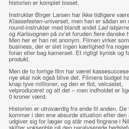
historien er komplet tosset.
Instruktør Birger Larsen har ikke tidligere være
Klassefesten
-universet, men han er sådan en s
round-instruktør med blandt andet
Lad isbjørn
og
Karlsvognen
på cv’et foruden flere danske t
Men her er han ret anonym. Filmen virker som
business, der er slet ingen kærlighed fra noge
foran eller bag kameraet. Et rigtigt kynisk og f
produkt.
Men de to forrige film har været kassesuccese
nye skal nok også blive det. Filmens budget h
knap tyve millioner, og den er flot, velcastet,
velproduceret og alt det – men indholdet er li
0 kroner værd.
Historien er utroværdig fra ende til anden. De 
kommer i den ene absurde situation efter den
udgiver sig for læger og står med fingrene i Ni
skifter voksenble på den paralyserede bedstefa