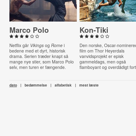
Marco Polo
Kon-Tiki
Netflix går
Vikings
og
Rome
i
Den norske, Oscar-nominere
bedene med et dyrt, historisk
film om Thor Heyerdals
drama. Serien træder knapt så
vanvidsprojekt er episk
mange nye stier, som Marco Polo
gammeldags, men også
selv, men turen er fængende.
flamboyant og overdådigt fort
dato
|
bedømmelse
|
alfabetisk
|
mest læste