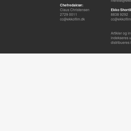
merete@ekko
Chefredaktør:
Claus Christensen
Ekko Shortli
2729 0011
8838 9292
cc@ekkofilm.dk
cc@ekkofilm
Artikler og i
indekseres u
distribueres