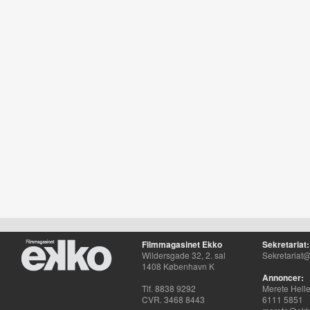
Filmmagasinet Ekko
Sekretariat:
Wildersgade 32, 2. sal
Sekretariat@
1408 København K
Annoncer:
Tlf. 8838 9292
Merete Hell
CVR. 3468 8443
6111 5851