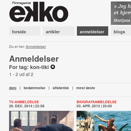
forside
artikler
anmeldelser
blogs
Du er her:
Anmeldelser
Anmeldelser
For tag: kon-tiki
1 - 2 ud af 2
dato
|
bedømmelse
|
alfabetisk
|
mest læste
TV-ANMELDELSE
BIOGRAFANMELDELSE
26. DEC. 2014 | 22:58
03. APR. 2013 | 20:00