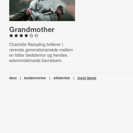
Grand­moth­er
Charlotte Rampling brillerer i
rørende generationsmøde mellem
en bitter bedstemor og hendes
selvmordstruede barnebarn.
dato
|
bedømmelse
|
alfabetisk
|
mest læste