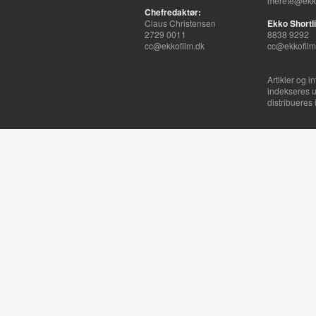
merete@ekko
Chefredaktør:
Claus Christensen
Ekko Shortli
2729 0011
8838 9292
cc@ekkofilm.dk
cc@ekkofilm
Artikler og i
indekseres u
distribueres