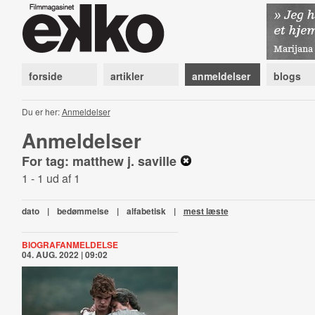
forside
artikler
anmeldelser
blogs
Du er her:
Anmeldelser
Anmeldelser
For tag: matthew j. saville
1 - 1 ud af 1
dato
|
bedømmelse
|
alfabetisk
|
mest læste
BIOGRAFANMELDELSE
04. AUG. 2022 | 09:02