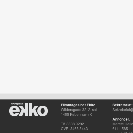
Filmmagasinet Ekko
Sekretariat:
Wildersgade 32, 2. sal
Sekretariat@
1408 København K
Annoncer:
Tlf. 8838 9292
Merete Hell
CVR. 3468 8443
6111 5851