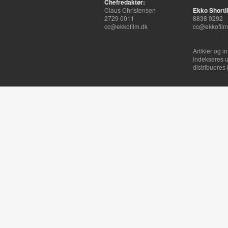
Chefredaktør:
Claus Christensen
Ekko Shortli
2729 0011
8838 9292
cc@ekkofilm.dk
cc@ekkofilm
Artikler og i
indekseres u
distribueres