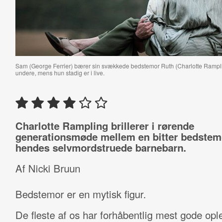
Sam (George Ferrier) bærer sin svækkede bedstemor Ruth (Charlotte Rampl
undere, mens hun stadig er i live.
Charlotte Rampling brillerer i rørende
generationsmøde mellem en bitter bedstem
hendes selvmordstruede barnebarn.
Af Nicki Bruun
Bedstemor er en mytisk figur.
De fleste af os har forhåbentlig mest gode opl