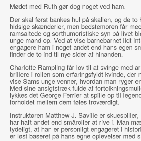
Mødet med Ruth gør dog noget ved ham.
Der skal først bankes hul på skallen, og de to 
hidsige skænderier, men bedstemoren får med
ramsaltede og sorthumoristiske syn på livet bl
unge mand op. Ved at vise barnebarnet lidt in
engagere ham i noget andet end hans egen sm
finder de to ind til nye sider af hinanden.
Charlotte Rampling får lov til at svinge med 
brillere i rollen som erfaringsfyldt kvinde, der
vise Sams unge venner, hvordan man ryger en 
Med sine ansigtstræk fulde af fortolkningsmul
lykkes det George Ferrier at spille op til legen
forholdet mellem dem føles troværdigt.
Instruktøren Matthew J. Saville er skuespiller, 
har haft andet end småroller at rive i. Man m
tydeligt, at han er personligt engageret i histo
er løst baseret på hans egne oplevelser med s