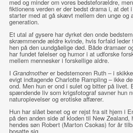
med og minder om vores bedsteforældre, men
fiktionens verden er der bedst drama i, at det i
starter med at gå skævt mellem den unge og 
generation.
Et utal af gysere har dyrket den onde bedste
skræmmende ældre kvinde, hvis forfald leder 
hen på den uundgåelige død. Både dramaer o
har fundet følelser og humor i at udforske fors
mellem mennesker i forskellige aldre.
I
Grandmother
er bedstemoren Ruth – i skikke
evigt indtagende Charlotte Rampling – ikke de
ond. Men hun er ond i sulet og bitter på livet. E
spændende liv som krigsfotograf savner hun n
naturoplevelser og erotiske affærer.
Hun har slået benet og er rejst fra sit hjem i 
på den anden side af kloden til New Zealand, 
hendes søn Robert (Marton Csokas) for år til
bosatte sig.