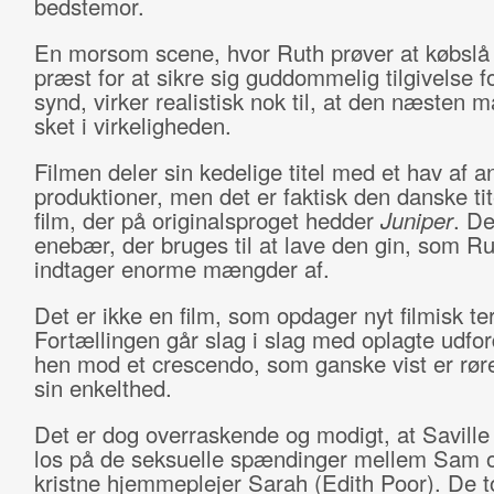
bedstemor.
En morsom scene, hvor Ruth prøver at købsl
præst for at sikre sig guddommelig tilgivelse for
synd, virker realistisk nok til, at den næsten 
sket i virkeligheden.
Filmen deler sin kedelige titel med et hav af a
produktioner, men det er faktisk den danske tit
film, der på originalsproget hedder
Juniper
. De
enebær, der bruges til at lave den gin, som Ru
indtager enorme mængder af.
Det er ikke en film, som opdager nyt filmisk te
Fortællingen går slag i slag med oplagte udfor
hen mod et crescendo, som ganske vist er røre
sin enkelthed.
Det er dog overraskende og modigt, at Saville 
los på de seksuelle spændinger mellem Sam 
kristne hjemmeplejer Sarah (Edith Poor). De t