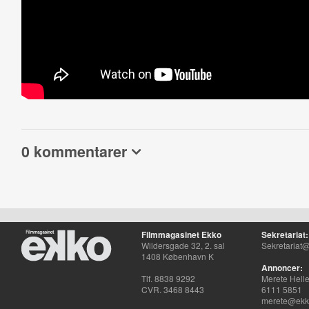
0 kommentarer
Filmmagasinet Ekko
Sekretariat:
Wildersgade 32, 2. sal
Sekretariat@
1408 København K
Annoncer:
Tlf. 8838 9292
Merete Hell
CVR. 3468 8443
6111 5851
merete@ekko