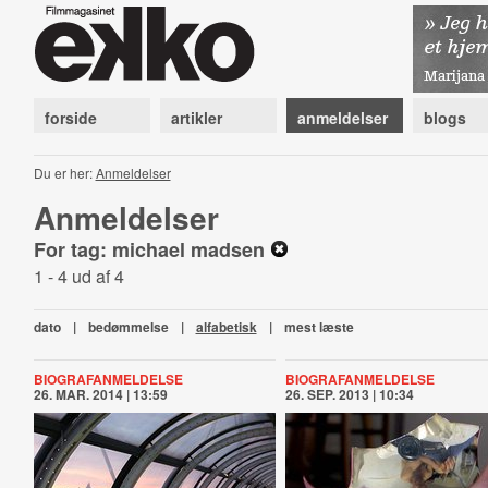
forside
artikler
anmeldelser
blogs
Du er her:
Anmeldelser
Anmeldelser
For tag: michael madsen
1 - 4 ud af 4
dato
|
bedømmelse
|
alfabetisk
|
mest læste
BIOGRAFANMELDELSE
BIOGRAFANMELDELSE
26. MAR. 2014 | 13:59
26. SEP. 2013 | 10:34