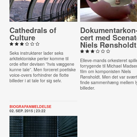
Cathed­rals of
Do­ku­men­tar­kon
Culture
cert med Scenat
Niels Rønsholdt
Seks instruktører lader seks
arkitektoniske perler komme til
Elleve-mands orkesteret spil
orde efter devisen ”hvis væggene
forrygende til Michael Madse
kunne tale”. Men forceret poetiske
film om komponisten Niels
voice-overs forhindrer de flotte
Rønsholdt. Men det var svært
billeder i at tale for sig selv.
finde sammenhæng mellem l
billeder.
BIOGRAFANMELDELSE
02. SEP. 2015 | 23:22