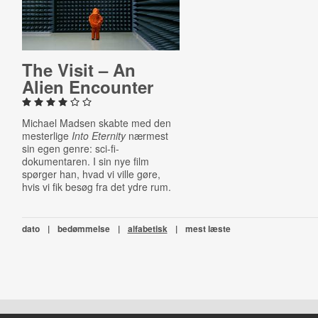
The Visit – An
Alien Encounter
Michael Madsen skabte med den
mesterlige
Into Eternity
nærmest
sin egen genre: sci-fi-
dokumentaren. I sin nye film
spørger han, hvad vi ville gøre,
hvis vi fik besøg fra det ydre rum.
dato
|
bedømmelse
|
alfabetisk
|
mest læste