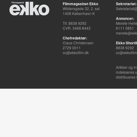
Filmmagasinet Ekko
Sekretariat:
Wildersgade 32, 2. sal
Sekretariat@
1408 København K
Annoncer:
Tlf. 8838 9292
Merete Hell
CVR. 3468 8443
6111 5851
merete@ekko
Chefredaktør:
Claus Christensen
Ekko Shortli
2729 0011
8838 9292
cc@ekkofilm.dk
cc@ekkofilm
Artikler og i
indekseres u
distribueres