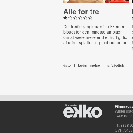
Alle for tre
Det tredje ranglebær i rækken er
blottet for den mindste ambition
om at være mere end et hurtigt fix
af urin-, splatter- og mobbehumor.
dato
|
bedømmelse
|
alfabetisk
|
Filmmagas
Wildersgade
1408 Købe
Tlf. 8838 9
CVR. 3468