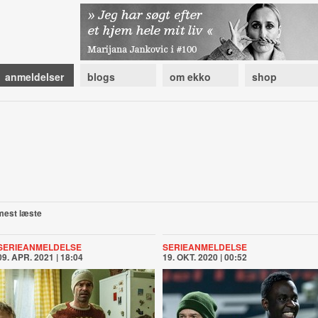
anmeldelser
blogs
om ekko
shop
mest læste
SERIEANMELDELSE
SERIEANMELDELSE
09. APR. 2021 | 18:04
19. OKT. 2020 | 00:52