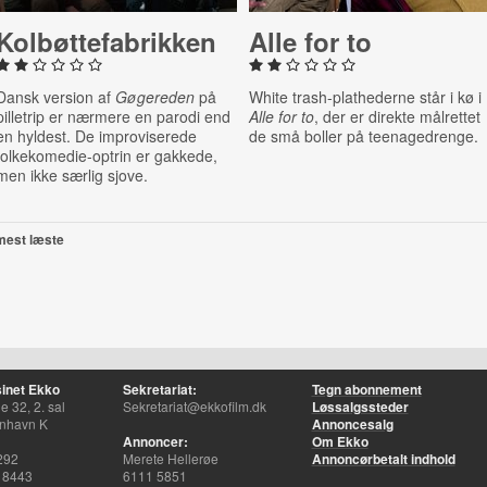
Kol­bøt­te­fa­brik­ken
Alle for to
Dansk version af
Gøgereden
på
White trash-plathederne står i kø i
pilletrip er nærmere en parodi end
Alle for to
, der er direkte målrettet
en hyldest. De improviserede
de små boller på teenagedrenge.
folkekomedie-optrin er gakkede,
men ikke særlig sjove.
mest læste
inet Ekko
Sekretariat:
Tegn abonnement
 32, 2. sal
Sekretariat@ekkofilm.dk
Løssalgssteder
nhavn K
Annoncesalg
Annoncer:
Om Ekko
292
Merete Hellerøe
Annoncørbetalt indhold
 8443
6111 5851