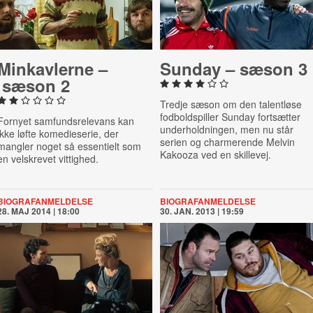
Min­kav­ler­ne –
Sunday – sæson 3
sæson 2
Tredje sæson om den talentløse
fodboldspiller Sunday fortsætter
Fornyet samfundsrelevans kan
underholdningen, men nu står
ikke løfte komedieserie, der
serien og charmerende Melvin
mangler noget så essentielt som
Kakooza ved en skillevej.
en velskrevet vittighed.
BIOGRAFANMELDELSE
BIOGRAFANMELDELSE
28. MAJ 2014 | 18:00
30. JAN. 2013 | 19:59