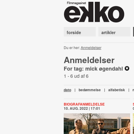
forside
artikler
Du er her:
Anmeldelser
Anmeldelser
For tag: mick øgendahl
1 - 6 ud af 6
dato
|
bedømmelse
|
alfabetisk
|
BIOGRAFANMELDELSE
10. AUG. 2022 | 17:01