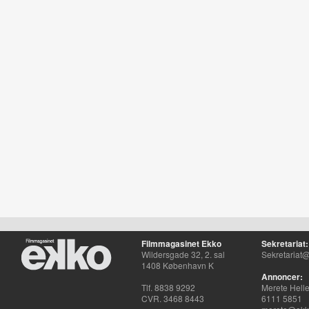
Filmmagasinet Ekko
Sekretariat:
Wildersgade 32, 2. sal
Sekretariat@
1408 København K
Annoncer:
Tlf. 8838 9292
Merete Hell
CVR. 3468 8443
6111 5851