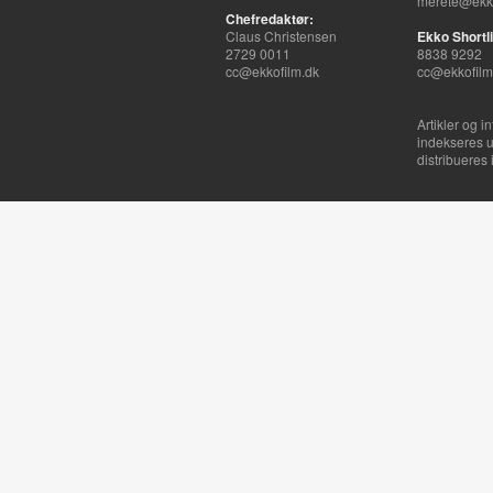
merete@ekko
Chefredaktør:
Claus Christensen
Ekko Shortli
2729 0011
8838 9292
cc@ekkofilm.dk
cc@ekkofilm
Artikler og i
indekseres u
distribueres