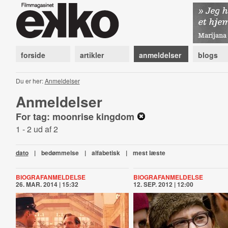
forside
artikler
anmeldelser
blogs
Du er her:
Anmeldelser
Anmeldelser
For tag: moonrise kingdom
1 - 2 ud af 2
dato
|
bedømmelse
|
alfabetisk
|
mest læste
BIOGRAFANMELDELSE
BIOGRAFANMELDELSE
26. MAR. 2014 | 15:32
12. SEP. 2012 | 12:00