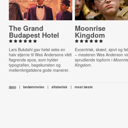
The Grand
Moonrise
Budapest Hotel
Kingdom
Lars Bukdahl gav helst seks en
Excentrisk, skævt, sjovt og f
halv stjerne til Wes Andersons vildt
– mesteren Wes Anderson vi
flagrende epos, som hylder
sprudlende topform i
Moonri
typografien, bagekunsten og
Kingdom
.
mellemkrigstidens gode manerer.
dato
|
bedømmelse
|
alfabetisk
|
mest læste