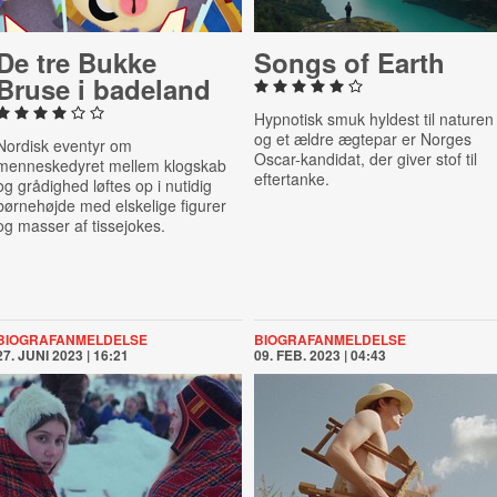
De tre Bukke
Songs of Earth
Bruse i badeland
Hypnotisk smuk hyldest til naturen
og et ældre ægtepar er Norges
Nordisk eventyr om
Oscar-kandidat, der giver stof til
menneskedyret mellem klogskab
eftertanke.
og grådighed løftes op i nutidig
børnehøjde med elskelige figurer
og masser af tissejokes.
BIOGRAFANMELDELSE
BIOGRAFANMELDELSE
27. JUNI 2023 | 16:21
09. FEB. 2023 | 04:43