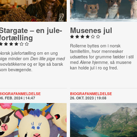
Stargate – en ju­le­
Musenes jul
for­tæl­ling
Rollerne byttes om i norsk
familiefilm, hvor mennesker
Norsk julefortælling om en ung
udsættes for grumme fælder i stil
pige minder om
Den lille pige med
med
Alene hjemme,
så musene
svovlstikkerne
og er lige så barsk
kan holde jul i ro og fred.
som bevægende.
BIOGRAFANMELDELSE
BIOGRAFANMELDELSE
06. FEB. 2024 | 14:47
26. OKT. 2023 | 19:08