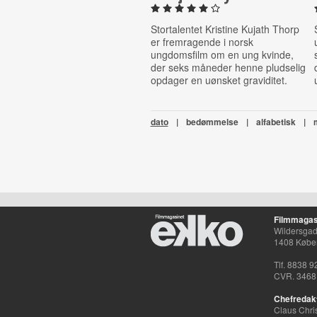
Stortalentet
Kristine Kujath Thorp
er fremragende i norsk
ungdomsfilm om en ung kvinde,
der seks måneder henne pludselig
opdager en uønsket graviditet.
dato
|
bedømmelse
|
alfabetisk
|
Filmmagas
Wildersgade
1408 Købe
Tlf. 8838 9
CVR. 3468
Chefredak
Claus Chri