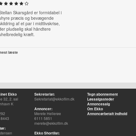
Stellan Skarsgård er formidabel i
uhyre præcis og bevægende
skildring af et par i midtlivskrise,
der pludselig skal håndtere
uhelbredelig kræft.
mest læste
inet Ekko
Sekretariat:
Tegn abonnement
 32, 2. sal
Sekretariat@ekkofilm.dk
Løssalgssteder
nhavn K
Annoncesalg
Annoncer:
Om Ekko
292
Merete Hellerøe
Annoncørbetalt indhold
 8443
6111 5851
merete@ekkofilm.dk
tør:
stensen
Ekko Shortlist: