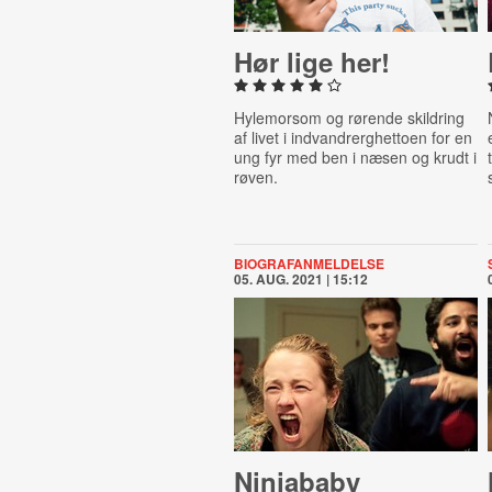
Hør lige her!
Hylemorsom og rørende skildring
af livet i indvandrerghettoen for en
ung fyr med ben i næsen og krudt i
røven.
BIOGRAFANMELDELSE
05. AUG. 2021 | 15:12
Ninjababy