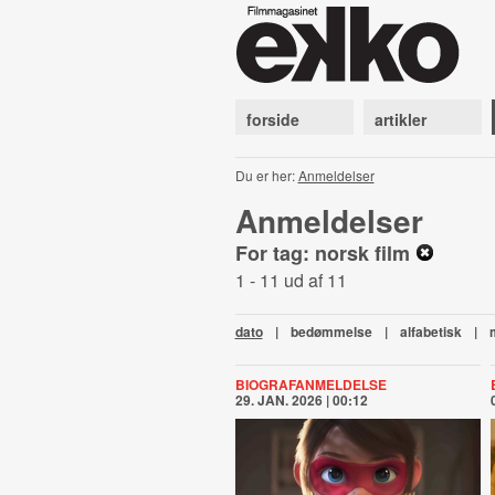
forside
artikler
Du er her:
Anmeldelser
Anmeldelser
For tag: norsk film
1 - 11 ud af 11
dato
|
bedømmelse
|
alfabetisk
|
BIOGRAFANMELDELSE
29. JAN. 2026 | 00:12