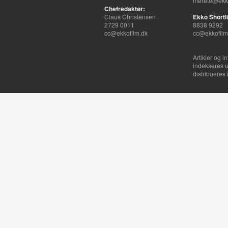
merete@ekko
Chefredaktør:
Claus Christensen
Ekko Shortli
2729 0011
8838 9292
cc@ekkofilm.dk
cc@ekkofilm
Artikler og i
indekseres u
distribueres