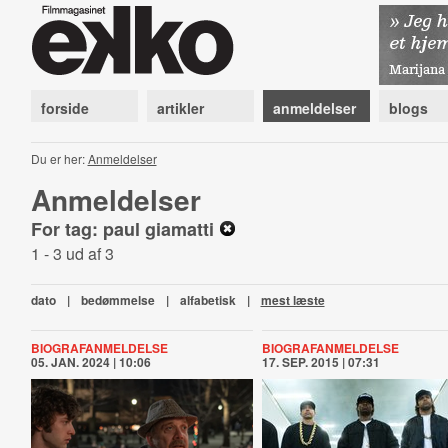
forside
artikler
anmeldelser
blogs
Du er her:
Anmeldelser
Anmeldelser
For tag: paul giamatti
1 - 3 ud af 3
dato
|
bedømmelse
|
alfabetisk
|
mest læste
BIOGRAFANMELDELSE
BIOGRAFANMELDELSE
05. JAN. 2024 | 10:06
17. SEP. 2015 | 07:31