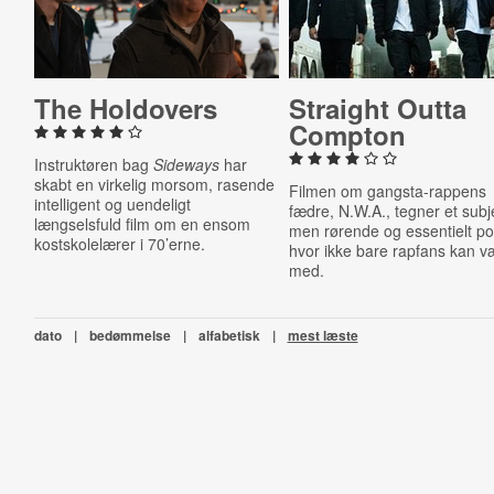
The Holdovers
Straight Outta
Compton
Instruktøren bag
Sideways
har
skabt en virkelig morsom, rasende
Filmen om gangsta-rappens
intelligent og uendeligt
fædre, N.W.A., tegner et subje
længselsfuld film om en ensom
men rørende og essentielt po
kostskolelærer i 70’erne.
hvor ikke bare rapfans kan v
med.
dato
|
bedømmelse
|
alfabetisk
|
mest læste