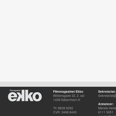
Filmmagasinet Ekko
Sekretariat:
Wildersgade 32, 2. sal
Sekretariat@
1408 København K
Annoncer:
Tlf. 8838 9292
Merete Hell
CVR. 3468 8443
6111 5851