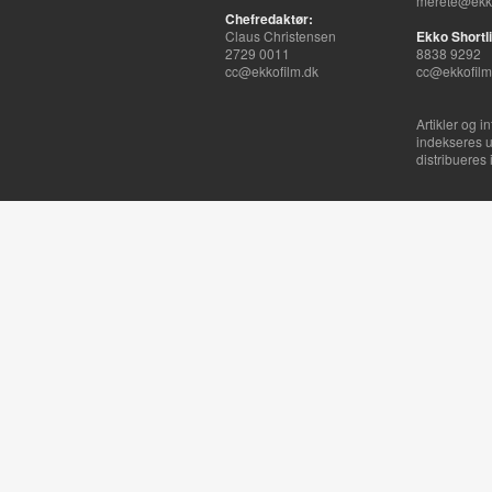
merete@ekko
Chefredaktør:
Claus Christensen
Ekko Shortli
2729 0011
8838 9292
cc@ekkofilm.dk
cc@ekkofilm
Artikler og i
indekseres u
distribueres