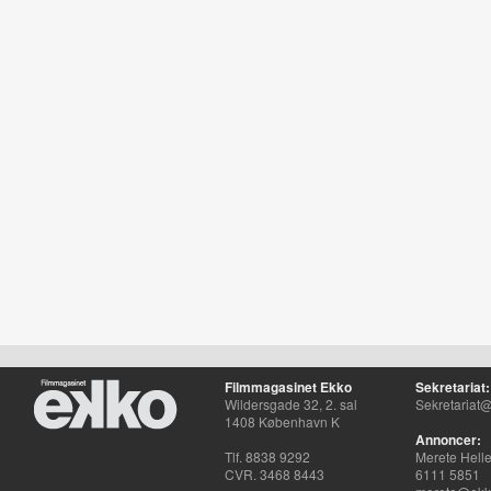
Filmmagasinet Ekko
Sekretariat:
Wildersgade 32, 2. sal
Sekretariat@
1408 København K
Annoncer:
Tlf. 8838 9292
Merete Hell
CVR. 3468 8443
6111 5851