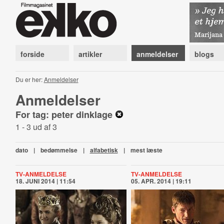
forside
artikler
anmeldelser
blogs
Du er her:
Anmeldelser
Anmeldelser
For tag: peter dinklage
1 - 3 ud af 3
dato
|
bedømmelse
|
alfabetisk
|
mest læste
TV-ANMELDELSE
TV-ANMELDELSE
18. JUNI 2014 | 11:54
05. APR. 2014 | 19:11