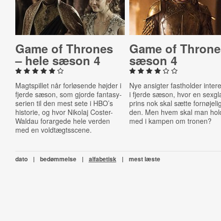
Game of Thrones
Game of Throne
– hele sæson 4
sæson 4
Magtspillet når forløsende højder i
Nye ansigter fastholder inter
fjerde sæson, som gjorde fantasy-
i fjerde sæson, hvor en sexgl
serien til den mest sete i HBO’s
prins nok skal sætte fornøjelig
historie, og hvor Nikolaj Coster-
den. Men hvem skal man hol
Waldau forargede hele verden
med i kampen om tronen?
med en voldtægtsscene.
dato
|
bedømmelse
|
alfabetisk
|
mest læste