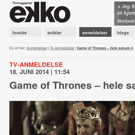
forside
artikler
anmeldelser
blogs
Du er her:
Anmeldelser
|
Tv-anmeldelse
|
Game of Thrones – hele sæson 4
TV-ANMELDELSE
18. JUNI 2014 | 11:54
Game of Thrones – hele 