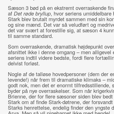
Sæson 3 bød på en ekstremt overraskende fina
af
Det røde bryllup
, hvor seriens umiddelbare 
Stark blev brutalt myrdet sammen med sin kon
og sine mænd. Det var så veludført og medriv
det var svært at forestille sig, at sæson 4 kun
til samme standard.
Som overraskende, dramatisk højdepunkt ove
afsnittet ikke i denne omgang – men alligevel
seriens indtil videre bedste, fordi flere fortælli
delvist forløst.
Nogle af de talløse hovedpersoner (dem der e
levende!) når frem til dramatiske klimaks – mid
godt nok, men det er enormt tilfredsstillende, 
byder på nye overraskelser. Som når krigerkv
Brienne, der for flere sæsoner siden blev bedt
Stark om af finde Stark-døtrene, der forsvandt
Starks henrettelse, endelig finder den yngste d
Arya. Men så vil pigebarnet ikke med hende!