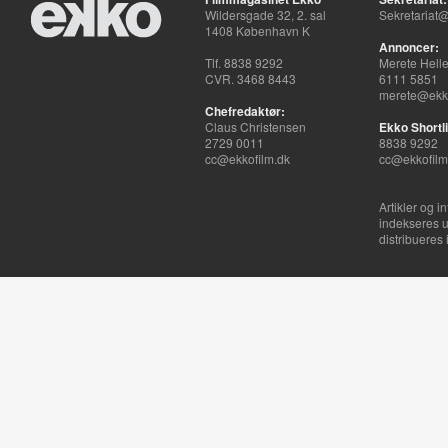
Wildersgade 32, 2. sal
Sekretariat@
1408 København K
Annoncer:
Tlf. 8838 9292
Merete Hell
CVR. 3468 8443
6111 5851
merete@ekko
Chefredaktør:
Claus Christensen
Ekko Shortli
2729 0011
8838 9292
cc@ekkofilm.dk
cc@ekkofilm
Artikler og i
indekseres u
distribueres