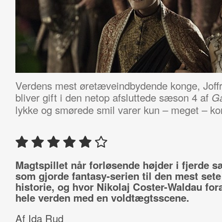
Verdens mest øretæveindbydende konge, Joffr
bliver gift i den netop afsluttede sæson 4 af
G
lykke og smørede smil varer kun – meget – kor
Magtspillet når forløsende højder i fjerde 
som gjorde fantasy-serien til den mest set
historie, og hvor Nikolaj Coster-Waldau for
hele verden med en voldtægtsscene.
Af Ida Rud