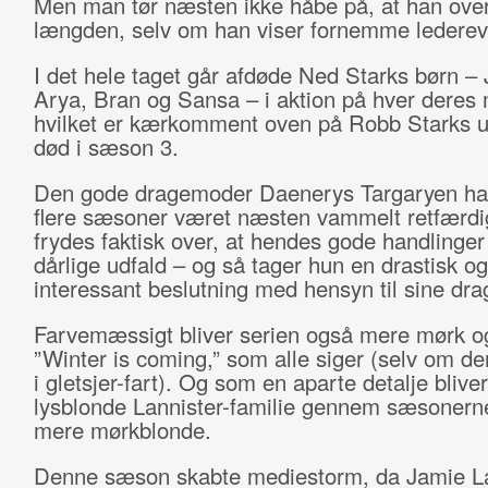
Men man tør næsten ikke håbe på, at han over
længden, selv om han viser fornemme lederev
I det hele taget går afdøde Ned Starks børn –
Arya, Bran og Sansa – i aktion på hver deres
hvilket er kærkomment oven på Robb Starks 
død i sæson 3.
Den gode dragemoder Daenerys Targaryen ha
flere sæsoner været næsten vammelt retfærdi
frydes faktisk over, at hendes gode handlinger
dårlige udfald – og så tager hun en drastisk og
interessant beslutning med hensyn til sine dra
Farvemæssigt bliver serien også mere mørk og
”Winter is coming,” som alle siger (selv om 
i gletsjer-fart). Og som en aparte detalje bliver
lysblonde Lannister-familie gennem sæsonern
mere mørkblonde.
Denne sæson skabte mediestorm, da Jamie La