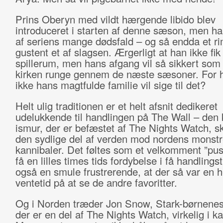
Prins Oberyn med vildt hærgende libido blev
introduceret i starten af denne sæson, men ha
af seriens mange dødsfald – og så endda et ri
gustent et af slagsen. Ærgerligt at han ikke fi
spillerum, men hans afgang vil så sikkert som
kirken runge gennem de næste sæsoner. For
ikke hans magtfulde familie vil sige til det?
Helt ulig traditionen er et helt afsnit dedikeret
udelukkende til handlingen på The Wall – de
ismur, der er befæstet af The Nights Watch, 
den sydlige del af verden mod nordens monstr
kannibaler. Det føltes som et velkomment ”pus
få en lilles times tids fordybelse i få handling
også en smule frustrerende, at der så var en h
ventetid på at se de andre favoritter.
Og i Norden træder Jon Snow, Stark-børnenes
der er en del af The Nights Watch, virkelig i ka