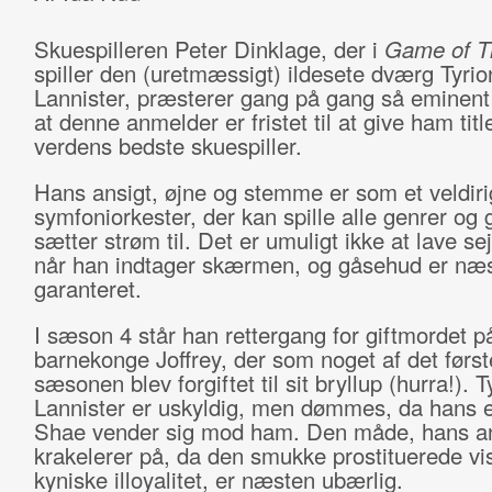
Skuespilleren Peter Dinklage, der i
Game of T
spiller den (uretmæssigt) ildesete dværg Tyrio
Lannister, præsterer gang på gang så eminent 
at denne anmelder er fristet til at give ham tit
verdens bedste skuespiller.
Hans ansigt, øjne og stemme er som et veldiri
symfoniorkester, der kan spille alle genrer og 
sætter strøm til. Det er umuligt ikke at lave se
når han indtager skærmen, og gåsehud er næ
garanteret.
I sæson 4 står han rettergang for giftmordet p
barnekonge Joffrey, der som noget af det først
sæsonen blev forgiftet til sit bryllup (hurra!). T
Lannister er uskyldig, men dømmes, da hans 
Shae vender sig mod ham. Den måde, hans an
krakelerer på, da den smukke prostituerede vis
kyniske illoyalitet, er næsten ubærlig.