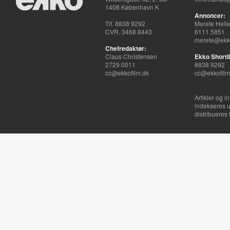
1408 København K
Annoncer:
Tlf. 8838 9292
Merete Hell
CVR. 3468 8443
6111 5851
merete@ekko
Chefredaktør:
Claus Christensen
Ekko Shortli
2729 0011
8838 9292
cc@ekkofilm.dk
cc@ekkofilm
Artikler og i
indekseres u
distribueres