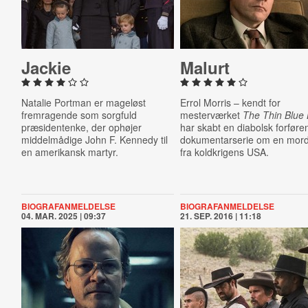
Jackie
Malurt
Natalie Portman er mageløst
Errol Morris – kendt for
fremragende som sorgfuld
mesterværket
The Thin Blue 
præsidentenke, der ophøjer
har skabt en diabolsk forfør
middelmådige John F. Kennedy til
dokumentarserie om en mor
en amerikansk martyr.
fra koldkrigens USA.
BIOGRAFANMELDELSE
BIOGRAFANMELDELSE
04. MAR. 2025 | 09:37
21. SEP. 2016 | 11:18