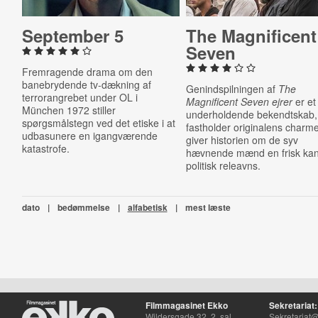
September 5
The Mag­ni­fi­cent
Seven
Fremragende drama om den
banebrydende tv-dækning af
Genindspilningen af
The
terrorangrebet under OL i
Magnificent Seven ejrer
er et
München 1972 stiller
underholdende bekendtskab,
spørgsmålstegn ved det etiske i at
fastholder originalens charm
udbasunere en igangværende
giver historien om de syv
katastrofe.
hævnende mænd en frisk kan
politisk releavns.
dato
|
bedømmelse
|
alfabetisk
|
mest læste
Filmmagasinet Ekko
Sekretariat:
Wildersgade 32, 2. sal
Sekretariat@