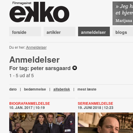
forside
artikler
anmeldelser
blogs
Du er her:
Anmeldelser
Anmeldelser
For tag: peter sarsgaard
1 - 5 ud af 5
dato
|
bedømmelse
|
alfabetisk
|
mest læste
BIOGRAFANMELDELSE
SERIEANMELDELSE
10. JAN. 2017 | 10:19
19. JUNI 2018 | 12:23