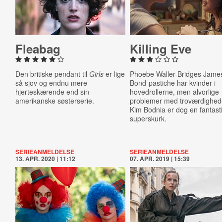
Fleabag
Killing Eve
Den britiske pendant til
Girls
er lige
Phoebe Waller-Bridges Jame
så sjov og endnu mere
Bond-pastiche har kvinder i
hjerteskærende end sin
hovedrollerne, men alvorlige
amerikanske søsterserie.
problemer med troværdighed
Kim Bodnia er dog en fantast
superskurk.
SERIEANMELDELSE
SERIEANMELDELSE
13. APR. 2020 | 11:12
07. APR. 2019 | 15:39