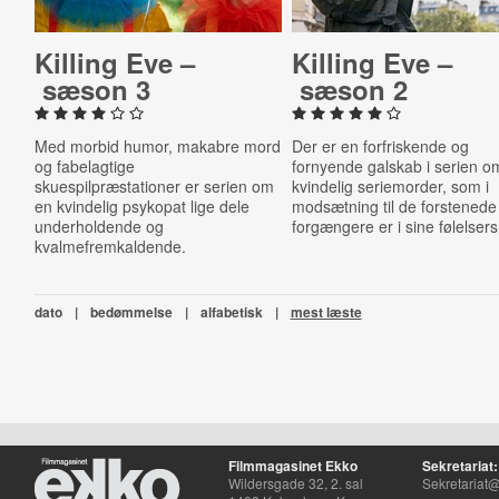
Killing Eve –
Killing Eve –
sæson 3
sæson 2
Med morbid humor, makabre mord
Der er en forfriskende og
og fabelagtige
fornyende galskab i serien o
skuespilpræstationer er serien om
kvindelig seriemorder, som i
en kvindelig psykopat lige dele
modsætning til de forstenede
underholdende og
forgængere er i sine følelsers
kvalmefremkaldende.
dato
|
bedømmelse
|
alfabetisk
|
mest læste
Filmmagasinet Ekko
Sekretariat:
Wildersgade 32, 2. sal
Sekretariat@