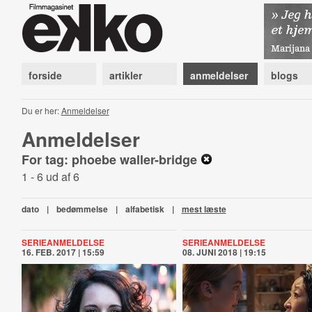
forside
artikler
anmeldelser
blogs
Du er her:
Anmeldelser
Anmeldelser
For tag: phoebe waller-bridge
1 - 6 ud af 6
dato
|
bedømmelse
|
alfabetisk
|
mest læste
SERIEANMELDELSE
SERIEANMELDELSE
16. FEB. 2017 | 15:59
08. JUNI 2018 | 19:15