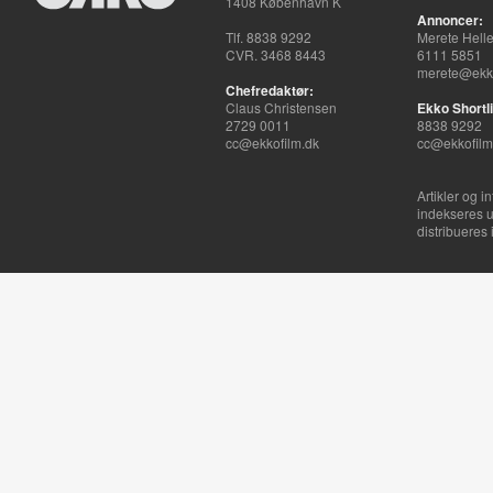
1408 København K
Annoncer:
Tlf. 8838 9292
Merete Hell
CVR. 3468 8443
6111 5851
merete@ekko
Chefredaktør:
Claus Christensen
Ekko Shortli
2729 0011
8838 9292
cc@ekkofilm.dk
cc@ekkofilm
Artikler og i
indekseres u
distribueres