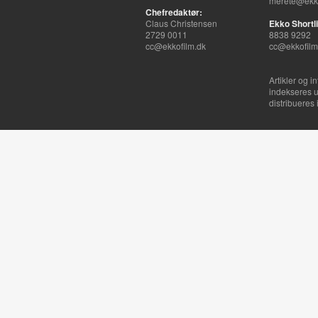
merete@ekko
Chefredaktør:
Claus Christensen
Ekko Shortli
2729 0011
8838 9292
cc@ekkofilm.dk
cc@ekkofilm
Artikler og i
indekseres u
distribueres