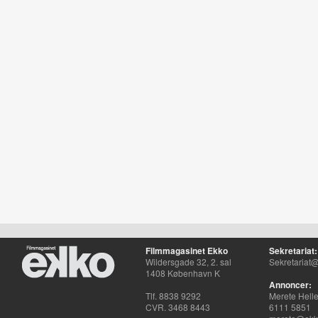
Filmmagasinet Ekko
Sekretariat:
Wildersgade 32, 2. sal
Sekretariat@
1408 København K
Annoncer:
Tlf. 8838 9292
Merete Hell
CVR. 3468 8443
6111 5851