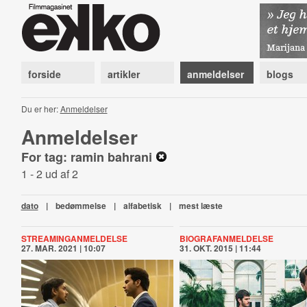
forside
artikler
anmeldelser
blogs
Du er her:
Anmeldelser
Anmeldelser
For tag: ramin bahrani
1 - 2 ud af 2
dato
|
bedømmelse
|
alfabetisk
|
mest læste
STREAMINGANMELDELSE
BIOGRAFANMELDELSE
27. MAR. 2021 | 10:07
31. OKT. 2015 | 11:44