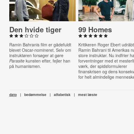
Den hvide tiger
99 Homes
Ramin Bahranis film er gådefuldt
Kritikeren Roger Ebert udråb
blevet Oscar-nomineret. Selv om
Ramin Bahrani til Amerikas 
instruktøren forsøger at gøre
store instruktør. Nu indfrier h
Parasite
kunsten efter, fejler han
forventninger med et mesterli
på humanismen.
værk, der spidsformulerer
finanskrisen og dens konsek
for helt almindelige menneske
dato
|
bedømmelse
|
alfabetisk
|
mest læste