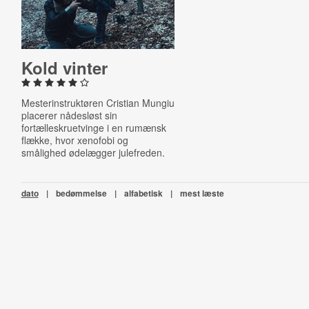
Kold vinter
Mesterinstruktøren Cristian Mungiu
placerer nådesløst sin
fortælleskruetvinge i en rumænsk
flække, hvor xenofobi og
smålighed ødelægger julefreden.
dato
|
bedømmelse
|
alfabetisk
|
mest læste