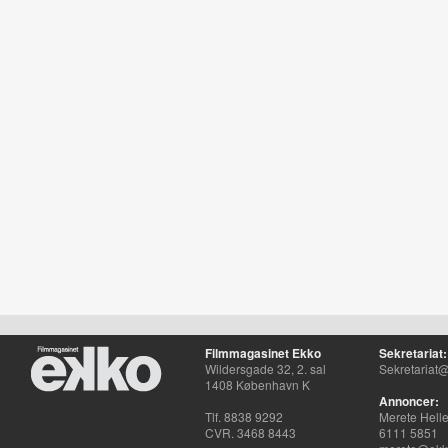
Filmmagasinet Ekko
Sekretariat:
Wildersgade 32, 2. sal
Sekretariat@
1408 København K
Annoncer:
Tlf. 8838 9292
Merete Hell
CVR. 3468 8443
6111 5851