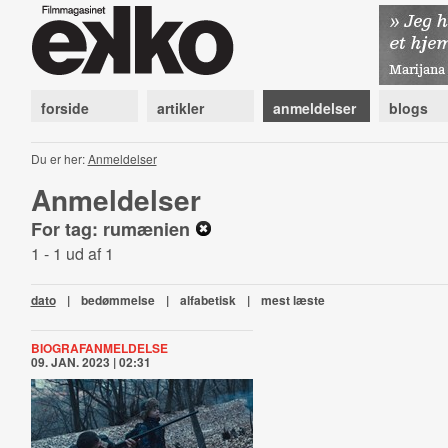
forside
artikler
anmeldelser
blogs
Du er her:
Anmeldelser
Anmeldelser
For tag: rumænien
1 - 1 ud af 1
dato
|
bedømmelse
|
alfabetisk
|
mest læste
BIOGRAFANMELDELSE
09. JAN. 2023 | 02:31