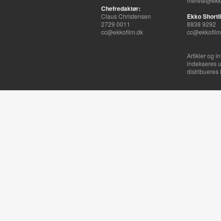
merete@ekko
Chefredaktør:
Claus Christensen
Ekko Shortli
2729 0011
8838 9292
cc@ekkofilm.dk
cc@ekkofilm
Artikler og i
indekseres u
distribueres