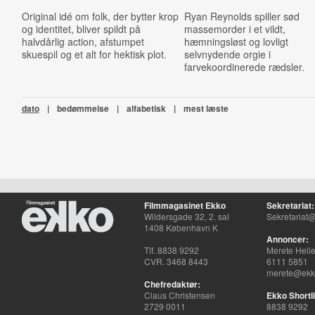
Original idé om folk, der bytter krop
Ryan Reynolds spiller sød
og identitet, bliver spildt på
massemorder i et vildt,
halvdårlig action, afstumpet
hæmningsløst og lovligt
skuespil og et alt for hektisk plot.
selvnydende orgie i
farvekoordinerede rædsler.
dato
|
bedømmelse
|
alfabetisk
|
mest læste
Filmmagasinet Ekko
Sekretariat:
Wildersgade 32, 2. sal
Sekretariat@
1408 København K
Annoncer:
Tlf. 8838 9292
Merete Hell
CVR. 3468 8443
6111 5851
merete@ekko
Chefredaktør:
Claus Christensen
Ekko Shortli
2729 0011
8838 9292