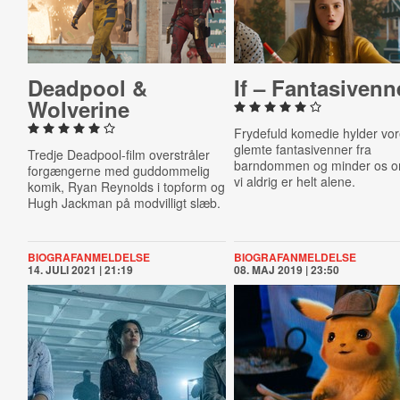
Deadpool &
If – Fan­ta­si­ven­n
Wolverine
Frydefuld komedie hylder vo
glemte fantasivenner fra
Tredje Deadpool-film overstråler
barndommen og minder os o
forgængerne med guddommelig
vi aldrig er helt alene.
komik, Ryan Reynolds i topform og
Hugh Jackman på modvilligt slæb.
BIOGRAFANMELDELSE
BIOGRAFANMELDELSE
14. JULI 2021 | 21:19
08. MAJ 2019 | 23:50