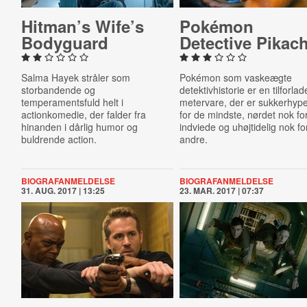
Hitman’s Wife’s
Pokémon
Bodyguard
Detective Pikac
Salma Hayek stråler som
Pokémon som vaskeægte
storbandende og
detektivhistorie er en tilforlad
temperamentsfuld helt i
metervare, der er sukkerhyp
actionkomedie, der falder fra
for de mindste, nørdet nok fo
hinanden i dårlig humor og
indviede og uhøjtidelig nok fo
buldrende action.
andre.
BIOGRAFANMELDELSE
BIOGRAFANMELDELSE
31. AUG. 2017 | 13:25
23. MAR. 2017 | 07:37