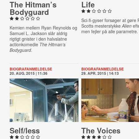
The Hitman’s
Life
Bodyguard
Sci-fi-gyser forsøger at gøre 
Scotts mesterstykke
Alien
eft
Kemien mellem Ryan Reynolds og
men fejler på alle parametre.
Samuel L. Jackson slår aldrig
rigtigt gnister i den halvslatne
actionkomedie
The Hitman’s
Bodyguard
.
BIOGRAFANMELDELSE
BIOGRAFANMELDELSE
20. AUG. 2015 | 11:36
29. APR. 2015 | 14:13
Self/less
The Voices