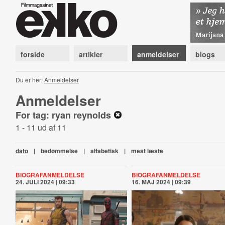
forside
artikler
anmeldelser
blogs
Du er her:
Anmeldelser
Anmeldelser
For tag: ryan reynolds
1 - 11 ud af 11
dato
|
bedømmelse
|
alfabetisk
|
mest læste
BIOGRAFANMELDELSE
BIOGRAFANMELDELSE
24. JULI 2024 | 09:33
16. MAJ 2024 | 09:39