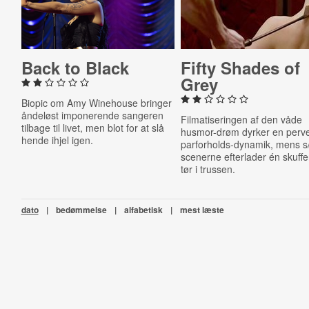
Back to Black
Fifty Shades of
Grey
Biopic om Amy Winehouse bringer
åndeløst imponerende sangeren
Filmatiseringen af den våde
tilbage til livet, men blot for at slå
husmor-drøm dyrker en perv
hende ihjel igen.
parforholds-dynamik, mens s
scenerne efterlader én skuff
tør i trussen.
dato
|
bedømmelse
|
alfabetisk
|
mest læste