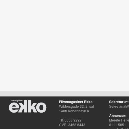
Filmmagasinet Ekko
Sekretariat:
Wildersgade 32, 2. sal
Sekretariat@
1408 København K
Annoncer:
Tlf. 8838 9292
Merete Hell
CVR. 3468 8443
6111 5851