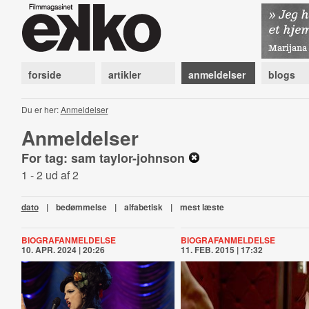
forside
artikler
anmeldelser
blogs
Du er her:
Anmeldelser
Anmeldelser
For tag: sam taylor-johnson
1 - 2 ud af 2
dato
|
bedømmelse
|
alfabetisk
|
mest læste
BIOGRAFANMELDELSE
BIOGRAFANMELDELSE
10. APR. 2024 | 20:26
11. FEB. 2015 | 17:32