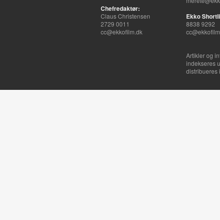
merete@ekko
Chefredaktør:
Claus Christensen
Ekko Shortli
2729 0011
8838 9292
cc@ekkofilm.dk
cc@ekkofilm
Artikler og i
indekseres u
distribueres