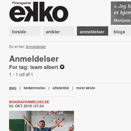
forside
artikler
anmeldelser
blogs
Du er her:
Anmeldelser
Anmeldelser
For tag: team albert
1 - 1 ud af 1
dato
|
bedømmelse
|
alfabetisk
|
mest læste
BIOGRAFANMELDELSE
04. OKT. 2018 | 07:54