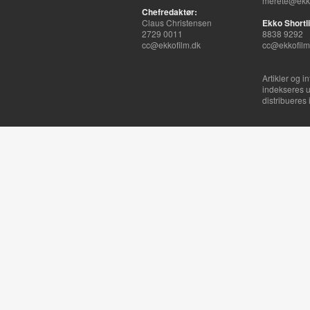
merete@ekko
Chefredaktør:
Claus Christensen
Ekko Shortli
2729 0011
8838 9292
cc@ekkofilm.dk
cc@ekkofilm
Artikler og i
indekseres u
distribueres