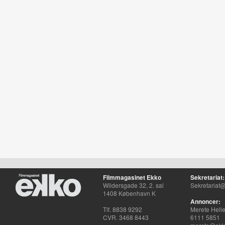
Filmmagasinet Ekko
Sekretariat:
Wildersgade 32, 2. sal
Sekretariat@
1408 København K
Annoncer:
Tlf. 8838 9292
Merete Hell
CVR. 3468 8443
6111 5851