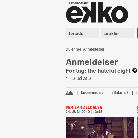
forside
artikler
Du er her:
Anmeldelser
Anmeldelser
For tag: the hateful eight
1 - 2 ud af 2
dato
|
bedømmelse
|
alfabetisk
|
SERIEANMELDELSE
24. JUNI 2019 | 13:55