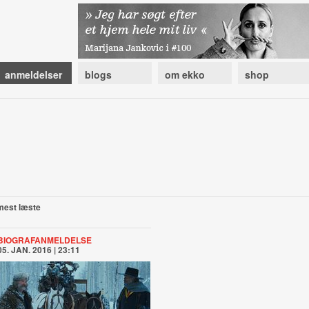
anmeldelser
blogs
om ekko
shop
mest læste
BIOGRAFANMELDELSE
05. JAN. 2016 | 23:11