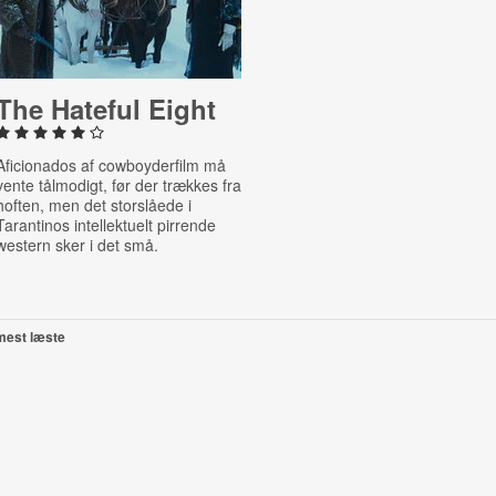
The Hateful Eight
Aficionados af cowboyderfilm må
vente tålmodigt, før der trækkes fra
hoften, men det storslåede i
Tarantinos intellektuelt pirrende
western sker i det små.
mest læste