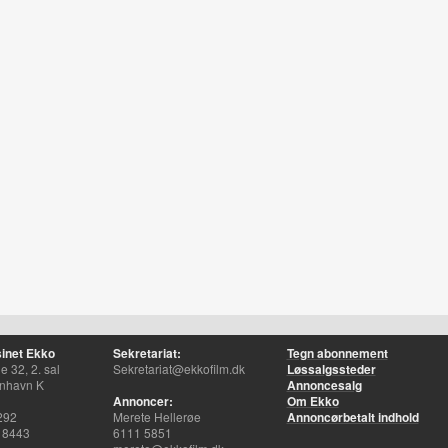
inet Ekko
Sekretariat:
Tegn abonnement
 32, 2. sal
Sekretariat@ekkofilm.dk
Løssalgssteder
nhavn K
Annoncesalg
Annoncer:
Om Ekko
292
Merete Hellerøe
Annoncørbetalt indhold
 8443
6111 5851