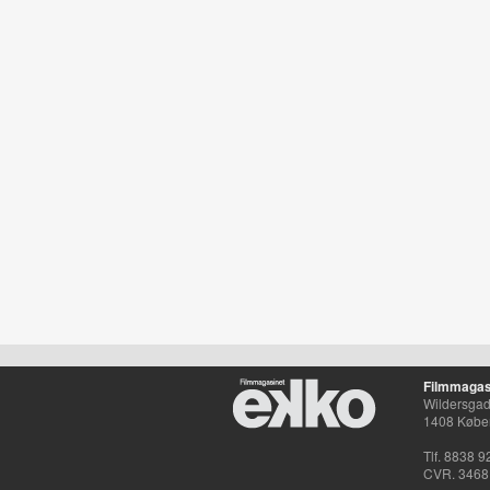
Filmmagas
Wildersgade
1408 Købe
Tlf. 8838 9
CVR. 3468