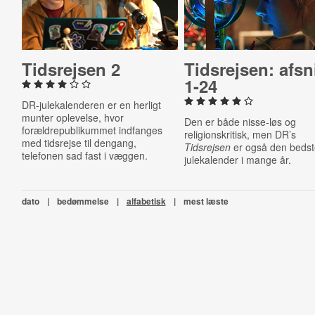
Tids­rej­sen 2
Tids­rej­sen: afsn
1-24
DR-julekalenderen er en herligt
munter oplevelse, hvor
Den er både nisse-løs og
forældrepublikummet indfanges
religionskritisk, men DR’s
med tidsrejse til dengang,
Tidsrejsen
er også den beds
telefonen sad fast i væggen.
julekalender i mange år.
dato
|
bedømmelse
|
alfabetisk
|
mest læste