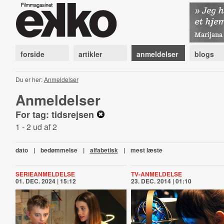
forside
artikler
anmeldelser
blogs
Du er her:
Anmeldelser
Anmeldelser
For tag: tidsrejsen
1 - 2 ud af 2
dato
|
bedømmelse
|
alfabetisk
|
mest læste
SERIEANMELDELSE
TV-ANMELDELSE
01. DEC. 2024 | 15:12
23. DEC. 2014 | 01:10