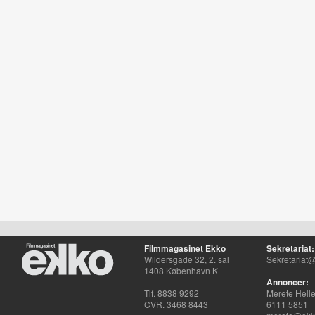
Filmmagasinet Ekko
Sekretariat:
Wildersgade 32, 2. sal
Sekretariat@
1408 København K
Annoncer:
Tlf. 8838 9292
Merete Hell
CVR. 3468 8443
6111 5851