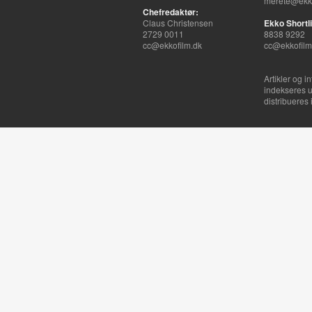
merete@ekko
Chefredaktør:
Claus Christensen
Ekko Shortli
2729 0011
8838 9292
cc@ekkofilm.dk
cc@ekkofilm
Artikler og i
indekseres u
distribueres