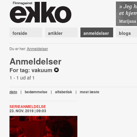
forside
artikler
anmeldelser
blogs
Du er her:
Anmeldelser
Anmeldelser
For tag: vakuum
1 - 1 ud af 1
dato
|
bedømmelse
|
alfabetisk
|
mest læste
SERIEANMELDELSE
23. NOV. 2019 | 09:03