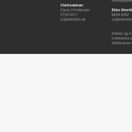
merete@ekko
Chefredaktør:
Claus Christensen
Ekko Shortli
2729 0011
8838 9292
cc@ekkofilm.dk
cc@ekkofilm
Artikler og i
indekseres u
distribueres