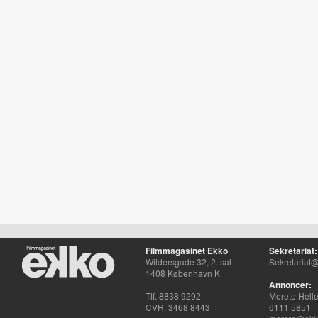
Filmmagasinet Ekko
Sekretariat:
Wildersgade 32, 2. sal
Sekretariat@
1408 København K
Annoncer:
Tlf. 8838 9292
Merete Hell
CVR. 3468 8443
6111 5851