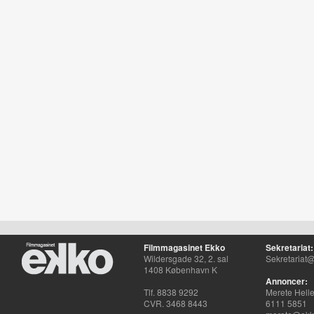
Filmmagasinet Ekko
Sekretariat:
Wildersgade 32, 2. sal
Sekretariat@
1408 København K
Annoncer:
Tlf. 8838 9292
Merete Hell
CVR. 3468 8443
6111 5851