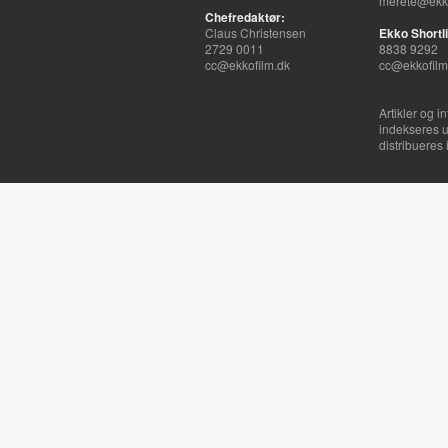
merete@ekko
Chefredaktør:
Claus Christensen
Ekko Shortli
2729 0011
8838 9292
cc@ekkofilm.dk
cc@ekkofilm
Artikler og i
indekseres u
distribueres