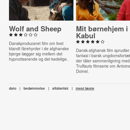
Wolf and Sheep
Mit børnehjem i
Kabul
Danskproduceret film om livet
blandt fårehyrder i de afghanske
Dansk-afghansk film sprudler
bjerge lægger sig mellem det
fantasi i barsk ungdomsfortæl
hypnotiserende og det kedelige.
der tåler sammenligning med
Truffauts filmserie om Antoin
Doinel.
dato
|
bedømmelse
|
alfabetisk
|
mest læste