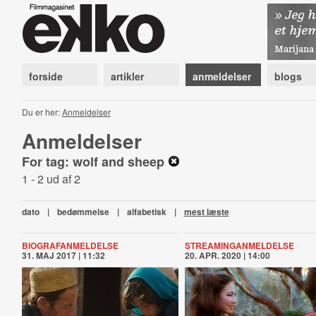
forside
artikler
anmeldelser
blogs
Du er her:
Anmeldelser
Anmeldelser
For tag: wolf and sheep
1 - 2 ud af 2
dato
|
bedømmelse
|
alfabetisk
|
mest læste
BIOGRAFANMELDELSE
STREAMINGANMELDELSE
31. MAJ 2017 | 11:32
20. APR. 2020 | 14:00