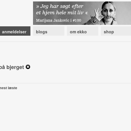
anmeldelser
blogs
om ekko
shop
på bjerget
mest læste