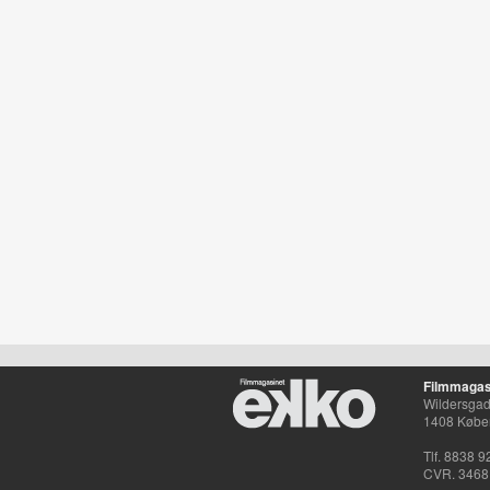
Filmmagas
Wildersgade
1408 Købe
Tlf. 8838 9
CVR. 3468