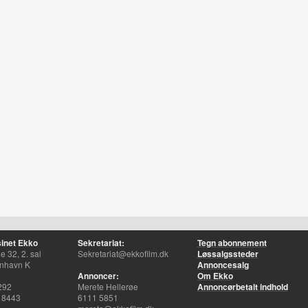
inet Ekko
Sekretariat:
Tegn abonnement
 32, 2. sal
Sekretariat@ekkofilm.dk
Løssalgssteder
nhavn K
Annoncesalg
Annoncer:
Om Ekko
292
Merete Hellerøe
Annoncørbetalt indhold
 8443
6111 5851