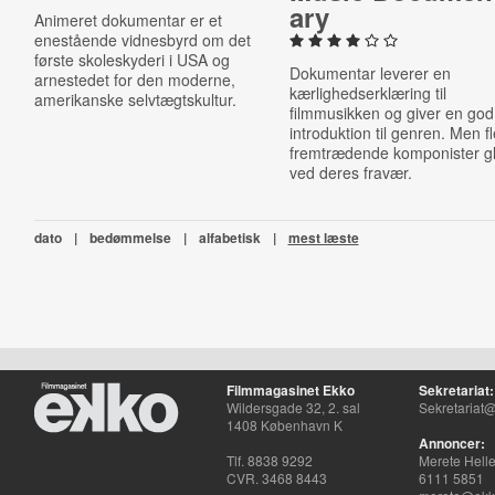
ary
Animeret dokumentar er et
enestående vidnesbyrd om det
første skoleskyderi i USA og
Dokumentar leverer en
arnestedet for den moderne,
kærlighedserklæring til
amerikanske selvtægtskultur.
filmmusikken og giver en god
introduktion til genren. Men f
fremtrædende komponister g
ved deres fravær.
dato
|
bedømmelse
|
alfabetisk
|
mest læste
Filmmagasinet Ekko
Sekretariat:
Wildersgade 32, 2. sal
Sekretariat@
1408 København K
Annoncer:
Tlf. 8838 9292
Merete Hell
CVR. 3468 8443
6111 5851