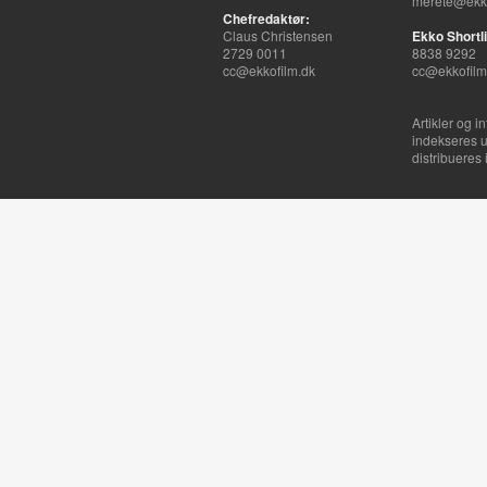
merete@ekko
Chefredaktør:
Claus Christensen
Ekko Shortli
2729 0011
8838 9292
cc@ekkofilm.dk
cc@ekkofilm
Artikler og i
indekseres u
distribueres