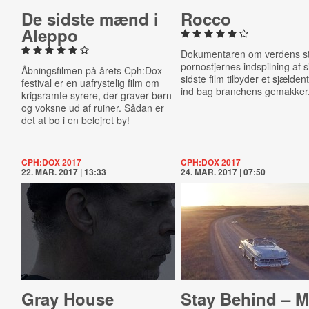
De sidste mænd i
Rocco
Aleppo
Dokumentaren om verdens st
pornostjernes indspilning af s
Åbningsfilmen på årets Cph:Dox-
sidste film tilbyder et sjældent
festival er en uafrystelig film om
ind bag branchens gemakker
krigsramte syrere, der graver børn
og voksne ud af ruiner. Sådan er
det at bo i en belejret by!
CPH:DOX 2017
CPH:DOX 2017
22. MAR. 2017 | 13:33
24. MAR. 2017 | 07:50
Gray House
Stay Behind – M