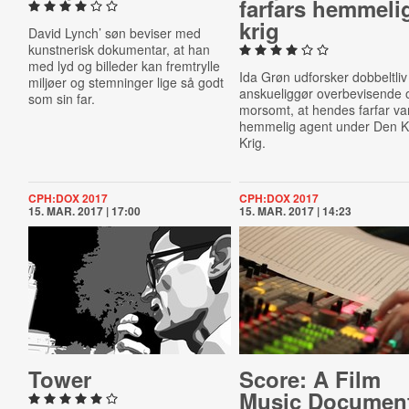
farfars hemmeli
krig
David Lynch’ søn beviser med
kunstnerisk dokumentar, at han
med lyd og billeder kan fremtrylle
Ida Grøn udforsker dobbeltliv
miljøer og stemninger lige så godt
anskueliggør overbevisende 
som sin far.
morsomt, at hendes farfar va
hemmelig agent under Den K
Krig.
CPH:DOX 2017
CPH:DOX 2017
15. MAR. 2017 | 17:00
15. MAR. 2017 | 14:23
Tower
Score: A Film
Music Doc­u­men