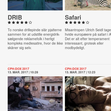
DRIB
Safari
To norske drillepinde slår pjalterne
Misantropen Ulrich Seidl tag
sammen for at udstille energidrik-
hvide europæere på safari i A
sælgende reklamefolk i herligt
Det er alt efter temperament
kompleks mediesatire, hvor de ikke
interessant, grotesk eller
skåner sig selv.
modbydeligt.
CPH:DOX 2017
CPH:DOX 2017
13. MAR. 2017 | 10:28
13. MAR. 2017 | 12:23