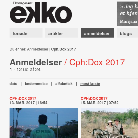
forside
artikler
anmeldelser
blogs
Du er her:
Anmeldelser
|
Cph:Dox 2017
Anmeldelser
/ Cph:Dox 2017
1 - 12 ud af 24
dato
|
bedømmelse
|
alfabetisk
|
mest læste
CPH:DOX 2017
CPH:DOX 2017
13. MAR. 2017 | 16:54
15. MAR. 2017 | 07:52