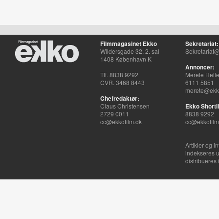
Filmmagasinet Ekko
Sekretariat:
Wildersgade 32, 2. sal
Sekretariat@
1408 København K
Annoncer:
Tlf. 8838 9292
Merete Hell
CVR. 3468 8443
6111 5851
merete@ekko
Chefredaktør:
Claus Christensen
Ekko Shortli
2729 0011
8838 9292
cc@ekkofilm.dk
cc@ekkofilm
Artikler og i
indekseres u
distribueres