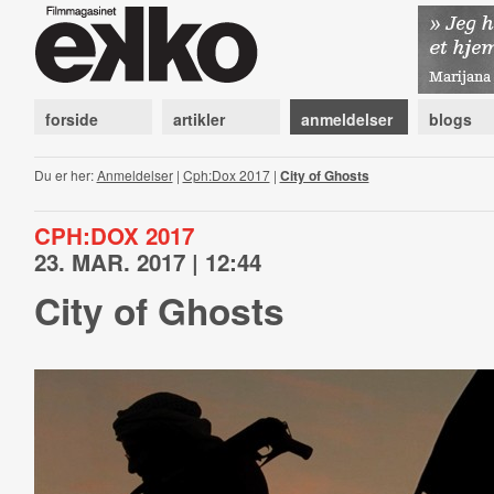
forside
artikler
anmeldelser
blogs
Du er her:
Anmeldelser
|
Cph:Dox 2017
|
City of Ghosts
CPH:DOX 2017
23. MAR. 2017 | 12:44
City of Ghosts