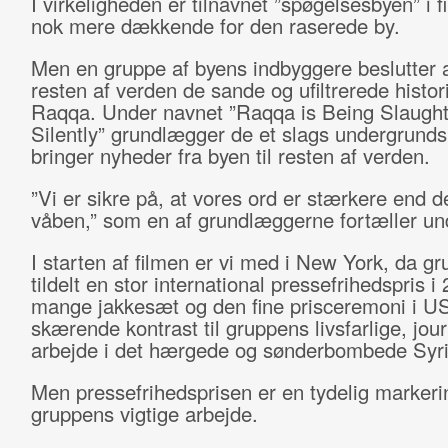
I virkeligheden er tilnavnet ”spøgelsesbyen” i fi
nok mere dækkende for den raserede by.
Men en gruppe af byens indbyggere beslutter a
resten af verden de sande og ufiltrerede histori
Raqqa. Under navnet ”Raqqa is Being Slaugh
Silently” grundlægger de et slags undergrund
bringer nyheder fra byen til resten af verden.
”Vi er sikre på, at vores ord er stærkere end d
våben,” som en af grundlæggerne fortæller un
I starten af filmen er vi med i New York, da gr
tildelt en stor international pressefrihedspris i
mange jakkesæt og den fine prisceremoni i US
skærende kontrast til gruppens livsfarlige, jour
arbejde i det hærgede og sønderbombede Syri
Men pressefrihedsprisen er en tydelig markeri
gruppens vigtige arbejde.