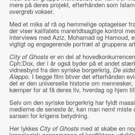
mere på deres projekt, efterhånden som Islam
overgreb vokser.
Med et miks af rå og hemmelige optagelser fr
der viser kalifatets mareridtsagtige kontrol me
interviews med Aziz, Mohamad og Hamoud, er
vigtigt og engagerende portræt af gruppens ar
City of Ghosts
er en del af hovedkonkurrencen
Cph:Dox, der i år også byder på et andet stær
vidnesbyrd fra den syriske borgerkrig,
De sids
Aleppo
. I begge film bliver det efterhånden evi
det er den universelle historie om mennesker, 
kæmper for at få deres liv, hverdag og hjem ti
Selv om den syriske borgerkrig har fyldt massiv
medierne de seneste år, kan man nemt miste o
sansen for krigens betydning.
Her lykkes
City of Ghosts
med at skabe en no
kronologisk gennemgang af konfliktens udvikl