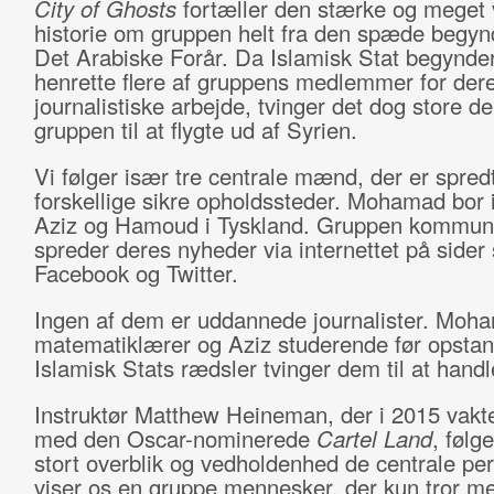
City of Ghosts
fortæller den stærke og meget 
historie om gruppen helt fra den spæde begynd
Det Arabiske Forår. Da Islamisk Stat begynder
henrette flere af gruppens medlemmer for der
journalistiske arbejde, tvinger det dog store de
gruppen til at flygte ud af Syrien.
Vi følger især tre centrale mænd, der er spred
forskellige sikre opholdssteder. Mohamad bor i
Aziz og Hamoud i Tyskland. Gruppen kommuni
spreder deres nyheder via internettet på sider
Facebook og Twitter.
Ingen af dem er uddannede journalister. Moh
matematiklærer og Aziz studerende før opsta
Islamisk Stats rædsler tvinger dem til at handl
Instruktør Matthew Heineman, der i 2015 vakte
med den Oscar-nominerede
Cartel Land
, følg
stort overblik og vedholdenhed de centrale pe
viser os en gruppe mennesker, der kun tror m