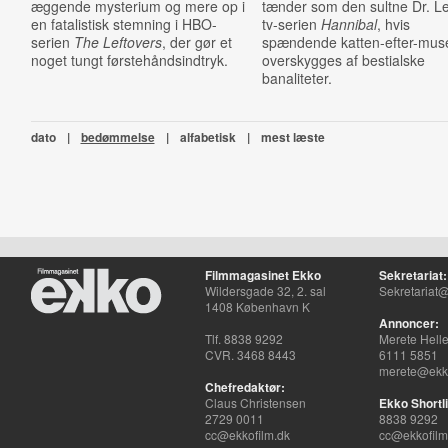
æggende mysterium og mere op i
tænder som den sultne Dr. Le
en fatalistisk stemning i HBO-
tv-serien
Hannibal
, hvis
serien
The Leftovers
, der gør et
spændende katten-efter-mus
noget tungt førstehåndsindtryk.
overskygges af bestialske
banaliteter.
dato
|
bedømmelse
|
alfabetisk
|
mest læste
Filmmagasinet Ekko
Sekretariat:
Wildersgade 32, 2. sal
Sekretariat@
1408 København K
Annoncer:
Tlf. 8838 9292
Merete Hell
CVR. 3468 8443
6111 5851
merete@ekko
Chefredaktør:
Claus Christensen
Ekko Shortli
2729 0011
8838 9292
cc@ekkofilm.dk
cc@ekkofilm