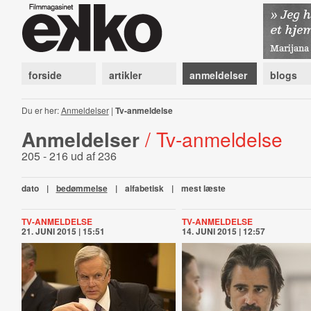
forside
artikler
anmeldelser
blogs
Du er her:
Anmeldelser
|
Tv-anmeldelse
Anmeldelser
/ Tv-anmeldelse
205 - 216 ud af 236
dato
|
bedømmelse
|
alfabetisk
|
mest læste
TV-ANMELDELSE
TV-ANMELDELSE
21. JUNI 2015 | 15:51
14. JUNI 2015 | 12:57