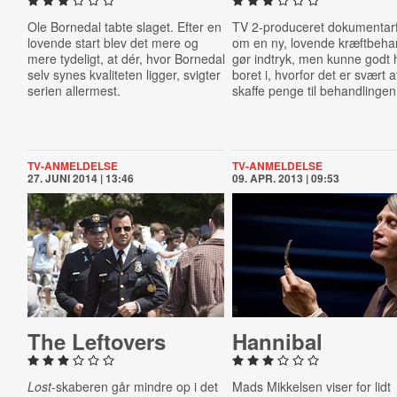
Ole Bornedal tabte slaget. Efter en
TV 2-produceret dokumentarf
lovende start blev det mere og
om en ny, lovende kræftbeha
mere tydeligt, at dér, hvor Bornedal
gør indtryk, men kunne godt
selv synes kvaliteten ligger, svigter
boret i, hvorfor det er svært a
serien allermest.
skaffe penge til behandlingen
TV-ANMELDELSE
TV-ANMELDELSE
27. JUNI 2014 | 13:46
09. APR. 2013 | 09:53
The Leftovers
Hannibal
Lost
-skaberen går mindre op i det
Mads Mikkelsen viser for lidt