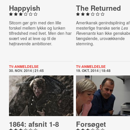
Happyish
The Returned
Sitcom gør grin med den lille
Amerikansk genindspilning a
forskel mellem lykke og lunken
mesterlige franske serie
Les
tilfredshed med livet. Men den har
Revenants
kan ikke genskab
svært ved at leve op til de
fængslende, urovækkende
højtravende ambitioner.
stemning.
TV-ANMELDELSE
TV-ANMELDELSE
30. NOV. 2014 | 21:45
19. OKT. 2014 | 18:48
1864: afsnit 1-8
Forsøget