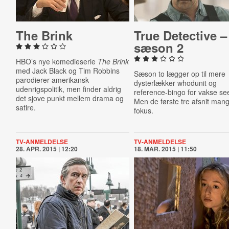
The Brink
True Detective –
sæson 2
HBO’s nye komedieserie
The Brink
med Jack Black og Tim Robbins
Sæson to lægger op til mere
parodierer amerikansk
dysterlækker whodunit og
udenrigspolitik, men finder aldrig
reference-bingo for vakse se
det sjove punkt mellem drama og
Men de første tre afsnit mang
satire.
fokus.
TV-ANMELDELSE
TV-ANMELDELSE
28. APR. 2015 | 12:20
18. MAR. 2015 | 11:50