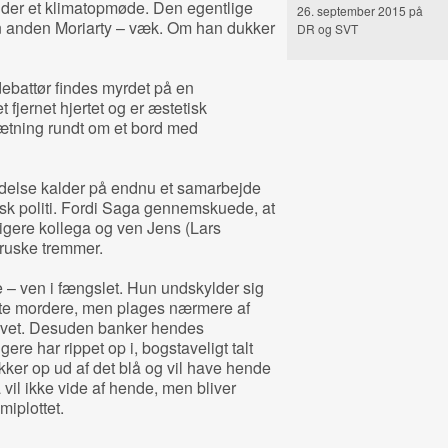
nder et klimatopmøde. Den egentlige
26. september 2015 på
anden Moriarty – væk. Om han dukker
DR og SVT
ebattør findes myrdet på en
 fjernet hjertet og er æstetisk
sætning rundt om et bord med
delse kalder på endnu et samarbejde
k politi. Fordi Saga gennemskuede, at
ligere kollega og ven Jens (Lars
 ruske tremmer.
 – ven i fængslet. Hun undskylder sig
te mordere, men plages nærmere af
evet. Desuden banker hendes
gere har rippet op i, bogstaveligt talt
kker op ud af det blå og vil have hende
 vil ikke vide af hende, men bliver
miplottet.