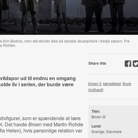
Kim Bodnia, men det skorter ikke på danske skuespillere i tredje sæson. Fra
a Richter.
Share this
vildspor ud til endnu en omgang
t holde liv i serien, der burde være
broen 3
,
kønsdebat
,
thure
lindhardt
Titel:
Broen III
ektivfigurer, som er spændende at lære
et. Det havde
Broen
med Martin Rohde
Land:
a Helen), hvis personlige relation var
Sverige, Danmark