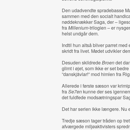
Den udadvendte spradebasse Marti
sammen med den socialt handic
nøddeknækker Saga, der – liges
fra
Millenium
-trilogien – er nysg
helst undgår dem.
Indtil hun altså bliver parret med 
skridt fra livet. Mødet udvikler d
Desuden skildrede
Broen
det da
glimt i øjet, som ikke er set bed
”danskjävlar!” mod himlen fra Rig
Allerede i første sæson var krimi
fra
Se7en
kunne der ses igennem 
det fuldfede modsætningspar Sag
Det har serien ikke længere. Nu e
Tredje sæson tager tråden op tret
afværgede miljøaktivisters spredn