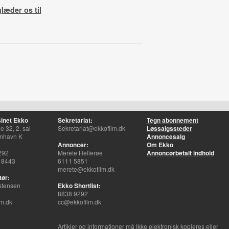
glæder os til
inet Ekko
Sekretariat:
Tegn abonnement
 32, 2. sal
Sekretariat@ekkofilm.dk
Løssalgssteder
nhavn K
Annoncesalg
Annoncer:
Om Ekko
292
Merete Hellerøe
Annoncørbetalt indhold
 8443
6111 5851
merete@ekkofilm.dk
tør:
stensen
Ekko Shortlist:
8838 9292
m.dk
cc@ekkofilm.dk
Artikler og informationer må ikke elektronisk kopieres eller