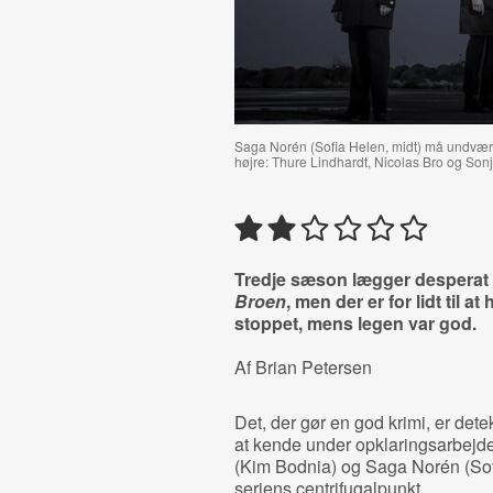
Saga Norén (Sofia Helen, midt) må undvære 
højre: Thure Lindhardt, Nicolas Bro og Sonj
Tredje sæson lægger desperat 
Broen
, men der er for lidt til a
stoppet, mens legen var god.
Af Brian Petersen
Det, der gør en god krimi, er det
at kende under opklaringsarbejd
(Kim Bodnia) og Saga Norén (Sofi
seriens centrifugalpunkt.