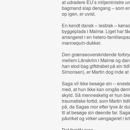
at udradere EU’s miljøministre u
bagmand slap dengang – som en 
op igen, er uvist.
En kendt dansk – lesbisk – kønsd
byggeplads i Malmø. Liget har fået
arrangeret i en hetero-familieop
mannequin
-dukker.
Den grænseoverskridende forbry
mellem Länskrim i Malmø og dans
han
stod bag giftdrabet på sin tid
Simonsen), er Martin dog inde at
Saga vil ikke besøge sin – eneste
med, at hun ikke kan omgås døm
skyld. Så menneskelig er hun bl
traumatiske fortid, som Martin tidli
på, da Sagas mor efter tyve år du
til at besøge sin døende far. Saga
påvirket og virker uengageret i kri
Det forstår man.