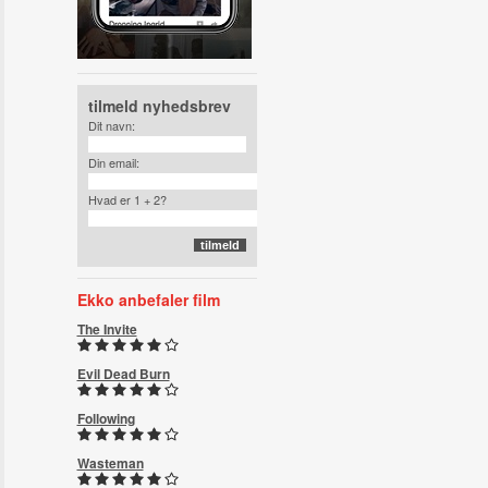
tilmeld nyhedsbrev
Dit navn:
Din email:
Hvad er 1 + 2?
Ekko anbefaler film
The Invite
Evil Dead Burn
Following
Wasteman