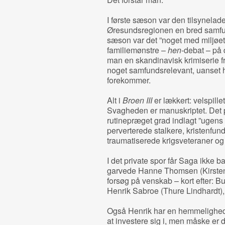
I første sæson var den tilsynelad
Øresundsregionen en bred samfu
sæson var det ”noget med miljøet”
familiemønstre –
hen
-debat – på
man en skandinavisk krimiserie f
noget samfundsrelevant, uanset hv
forekommer.
Alt i
Broen III
er lækkert: velspille
Svagheden er manuskriptet. Det pa
rutinepræget grad indlagt ”ugens
perverterede stalkere, kristenfun
traumatiserede krigsveteraner og f
I det private spor får Saga ikke 
garvede Hanne Thomsen (Kirsten
forsøg på venskab – kort efter: B
Henrik Sabroe (Thure Lindhardt),
Også Henrik har en hemmelighed,
at investere sig i, men måske er d