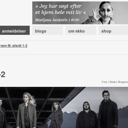
anmeldelser
blogs
om ekko
shop
oen III: afsnit 1-2
-2
Foto | Baldur Bragaso