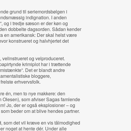
ende grund til seriemordsbølgen i
ndsmæssig indignation. I anden
, og i tredje sæson er der køn og
 den dobbelte dagsorden. Sådan kender
ra en amerikansk: Der skal helst være
or konstrueret og halvhjertet det
t, velinstrueret og velproduceret.
pirtynde krimiplot har i trættende
 mistænkte”. Det er blandt andre
damentalistiske bloggere,
relste erhvervsfolk.
bare én, men to nye makkere: den
 Olesen), som afviser Sagas famlende
um! Jo, der er også eksplosioner – og
 som beder om at blive hendes partner.
 som det vil kræve en vis tålmodighed
er noget at hente dér. Under alle