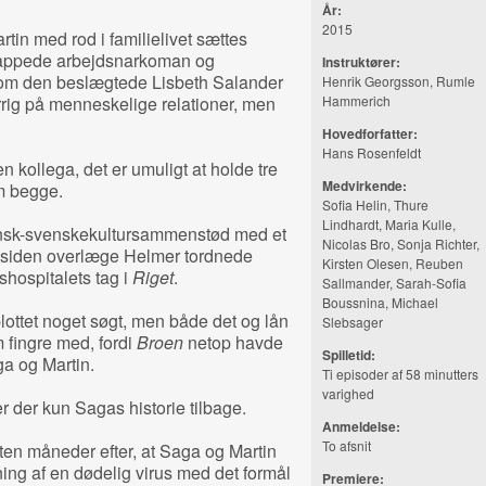
År:
2015
n med rod i familielivet sættes
appede arbejdsnarkoman og
Instruktører:
om den beslægtede Lisbeth Salander
Henrik Georgsson, Rumle
errig på menneskelige relationer, men
Hammerich
Hovedforfatter:
Hans Rosenfeldt
en kollega, det er umuligt at holde tre
Medvirkende:
em begge.
Sofia Helin, Thure
Lindhardt, Maria Kulle,
nsk-svenskekultursammenstød med et
Nicolas Bro, Sonja Richter,
re siden overlæge Helmer tordnede
Kirsten Olesen, Reuben
shospitalets tag i
Riget
.
Sallmander, Sarah-Sofia
Boussnina, Michael
plottet noget søgt, men både det og lån
Slebsager
fingre med, fordi
Broen
netop havde
Spilletid:
a og Martin.
Ti episoder af 58 minutters
varighed
r der kun Sagas historie tilbage.
Anmeldelse:
To afsnit
ten måneder efter, at Saga og Martin
ing af en dødelig virus med det formål
Premiere: