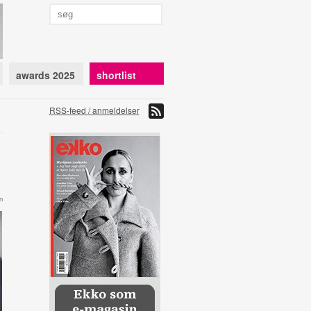
awards 2025
shortlist
RSS-feed / anmeldelser
n