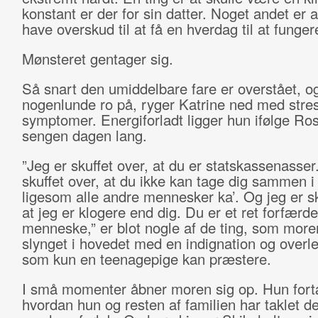
konstant er der for sin datter. Noget andet er a
have overskud til at få en hverdag til at funger
Mønsteret gentager sig.
Så snart den umiddelbare fare er overstået, og
nogenlunde ro på, ryger Katrine ned med stre
symptomer. Energiforladt ligger hun ifølge Ro
sengen dagen lang.
”Jeg er skuffet over, at du er statskassenasser
skuffet over, at du ikke kan tage dig sammen i d
ligesom alle andre mennesker ka’. Og jeg er sk
at jeg er klogere end dig. Du er et ret forfærde
menneske,” er blot nogle af de ting, som more
slynget i hovedet med en indignation og overl
som kun en teenagepige kan præstere.
I små momenter åbner moren sig op. Hun fortæ
hvordan hun og resten af familien har taklet de