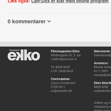
Læs også:
Cph:Dox er klar med online program
0 kommentarer
Filmmagasinet Ekko
Sekretariat:
Wildersgade 32, 2. sal
Sekretariat@
1408 København K
Annoncer:
Tlf. 8838 9292
Merete Hell
CVR. 3468 8443
6111 5851
merete@ekko
Chefredaktør:
Claus Christensen
Ekko Shortli
2729 0011
8838 9292
cc@ekkofilm.dk
cc@ekkofilm
Artikler og i
indekseres u
distribueres