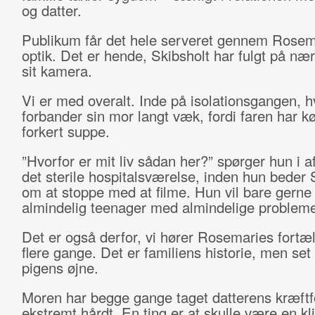
og datter.
Publikum får det hele serveret gennem Rosem
optik. Det er hende, Skibsholt har fulgt på næ
sit kamera.
Vi er med overalt. Inde på isolationsgangen, h
forbander sin mor langt væk, fordi faren har k
forkert suppe.
”Hvorfor er mit liv sådan her?” spørger hun i a
det sterile hospitalsværelse, inden hun beder 
om at stoppe med at filme. Hun vil bare gern
almindelig teenager med almindelige probleme
Det er også derfor, vi hører Rosemaries fort
flere gange. Det er familiens historie, men se
pigens øjne.
Moren har begge gange taget datterens kræftf
ekstremt hårdt. En ting er at skulle være en kl