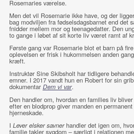
Rosemaries værelse.
Men det vil Rosemarie ikke have, og der ligger
bag modviljen fra fødselsdagsbarnet end det 
fnidder mellem mor og teenagedatter. Den ung
to gange i løbet af sit korte liv været ramt af k
Første gang var Rosemarie blot et barn på fire
oplevelsen er frisk i hukommelsen anden gang
kræft.
Instruktør Sine Skibsholt har tidligere behand
emner. I 2017 vandt hun en Robert for sin gri
dokumentar
Dem vi var
.
Den handler om, hvordan en families liv bliver
efter en blodprop giver manden en permanent
hjerneskade.
I
Lever elsker savner
handler det igen om, hvo
familie takler sygdom – særligt i relationen m