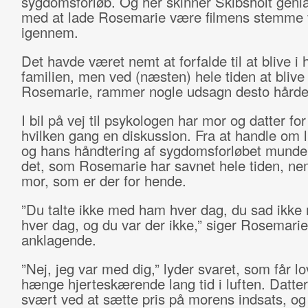
sygdomsforløb. Og her skinner Skibsholt genia
med at lade Rosemarie være filmens stemme v
igennem.
Det havde været nemt at forfalde til at blive i 
familien, men ved (næsten) hele tiden at bliv
Rosemarie, rammer nogle udsagn desto hårde
I bil på vej til psykologen har mor og datter fo
hvilken gang en diskussion. Fra at handle om l
og hans håndtering af sygdomsforløbet munder
det, som Rosemarie har savnet hele tiden, ne
mor, som er der for hende.
”Du talte ikke med ham hver dag, du sad ikk
hver dag, og du var der ikke,” siger Rosemarie
anklagende.
”Nej, jeg var med dig,” lyder svaret, som får lo
hænge hjerteskærende lang tid i luften. Datte
svært ved at sætte pris på morens indsats, og