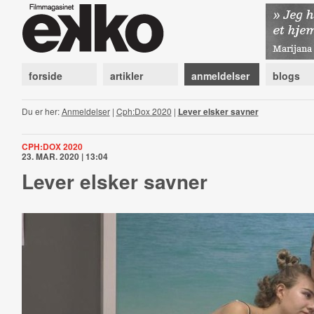
forside
artikler
anmeldelser
blogs
Du er her:
Anmeldelser
|
Cph:Dox 2020
|
Lever elsker savner
CPH:DOX 2020
23. MAR. 2020 | 13:04
Lever elsker savner