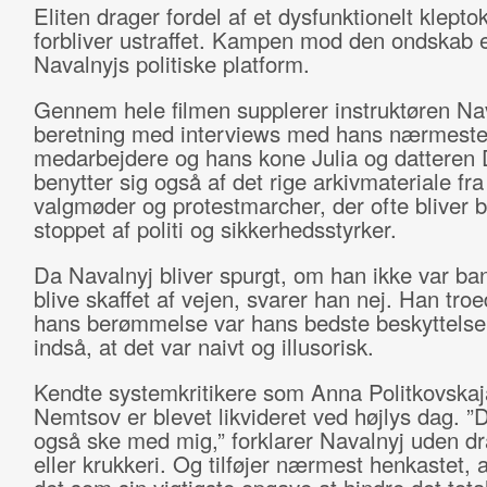
Eliten drager fordel af et dysfunktionelt kleptok
forbliver ustraffet. Kampen mod den ondskab e
Navalnyjs politiske platform.
Gennem hele filmen supplerer instruktøren Na
beretning med interviews med hans nærmest
medarbejdere og hans kone Julia og datteren 
benytter sig også af det rige arkivmateriale fr
valgmøder og protestmarcher, der ofte bliver b
stoppet af politi og sikkerhedsstyrker.
Da Navalnyj bliver spurgt, om han ikke var ban
blive skaffet af vejen, svarer han nej. Han troe
hans berømmelse var hans bedste beskyttels
indså, at det var naivt og illusorisk.
Kendte systemkritikere som Anna Politkovskaj
Nemtsov er blevet likvideret ved højlys dag. ”
også ske med mig,” forklarer Navalnyj uden d
eller krukkeri. Og tilføjer nærmest henkastet, 