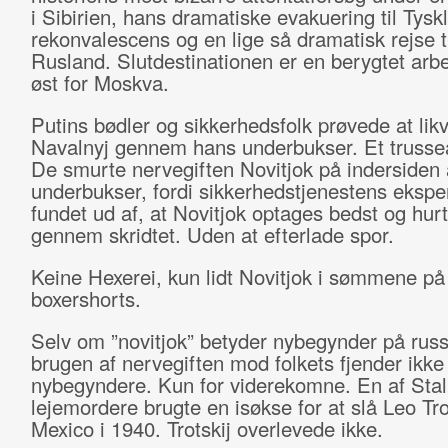
i Sibirien, hans dramatiske evakuering til Tysk
rekonvalescens og en lige så dramatisk rejse ti
Rusland. Slutdestinationen er en berygtet arbe
øst for Moskva.
Putins bødler og sikkerhedsfolk prøvede at lik
Navalnyj gennem hans underbukser. Et trussea
De smurte nervegiften Novitjok på indersiden 
underbukser, fordi sikkerhedstjenestens ekspe
fundet ud af, at Novitjok optages bedst og hurt
gennem skridtet. Uden at efterlade spor.
Keine Hexerei, kun lidt Novitjok i sømmene på
boxershorts.
Selv om ”novitjok” betyder nybegynder på russ
brugen af nervegiften mod folkets fjender ikke 
nybegyndere. Kun for viderekomne. En af Stal
lejemordere brugte en isøkse for at slå Leo Trots
Mexico i 1940. Trotskij overlevede ikke.