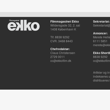
Filmmagasinet Ekko
Sekretariat:
Wildersgade 32, 2. sal
Sekretariat@
1408 København K
Annoncer:
Tlf. 8838 9292
Merete Hell
CVR. 3468 8443
6111 5851
merete@ekko
Chefredaktør:
Claus Christensen
Ekko Shortli
2729 0011
8838 9292
cc@ekkofilm.dk
cc@ekkofilm
Artikler og i
indekseres u
distribueres