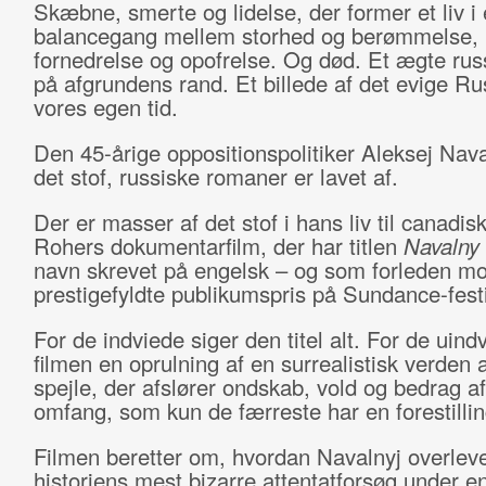
Skæbne, smerte og lidelse, der former et liv i
balancegang mellem storhed og berømmelse,
fornedrelse og opofrelse. Og død. Et ægte ru
på afgrundens rand. Et billede af det evige Ru
vores egen tid.
Den 45-årige oppositionspolitiker Aleksej Naval
det stof, russiske romaner er lavet af.
Der er masser af det stof i hans liv til canadis
Rohers dokumentarfilm, der har titlen
Navalny
navn skrevet på engelsk – og som forleden m
prestigefyldte publikumspris på Sundance-fest
For de indviede siger den titel alt. For de uind
filmen en oprulning af en surrealistisk verden
spejle, der afslører ondskab, vold og bedrag af
omfang, som kun de færreste har en forestilli
Filmen beretter om, hvordan Navalnyj overleve
historiens mest bizarre attentatforsøg under e