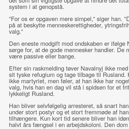
det som sin vigtigste opgave at hindre det tota
system i at genopstå.
”For os er opgaven mere simpel,” siger han. ”
på at beskytte menneskerettigheder, ytringsfrih
valg.”
Den eneste modgift mod ondskaben er ifølge N
sørge for, at de gode mennesker handler. De 
være passive eller bange.
Efter sin raskmelding tøver Navalnyj ikke med 
sit tyske refugium og tage tilbage til Rusland.
ikke martyriet, men føler, at han ikke har noge
valg, hvis han en dag vil stå i spidsen for et fri
lykkeligt Rusland.
Han bliver selvfølgelig arresteret, så snart han
under stort postyr og et stort fremmøde af han
tilhængere. Kun kort tid senere bliver han idøm
halvt års fængsel i en arbejdskoloni. Den dom 