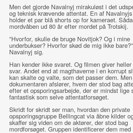
Men det gjorde Navalnyj mirakuløst i det udsp
og teknisk krævende attentat. En af Navalnyjs
holder et par blå shorts op for kameraet. Såda
mordvåben ud 80 år efter mordet på Trotskij.
”Hvorfor, skulle de bruge Novitjok? Og i mine
underbukser? Hvorfor skød de mig ikke bare?”
Navalnyj sig.
Han kender ikke svaret. Og filmen giver heller
svar. Andet end at magthaverne i en korrupt sl
kan skalte og valte, som det passer dem. Men
dokumentaren afslører, hvem der stod bag atte
efter et opsporingsarbejde, der er mindst lige 
fantastisk som selve attentatforsøget.
Skridt for skridt ser man, hvordan den private
opsporingsgruppe Bellingcat via åbne kilder og
skaffer sig viden om de aktører, der stod bag
mordforsøget. Gruppen identificerer dem med