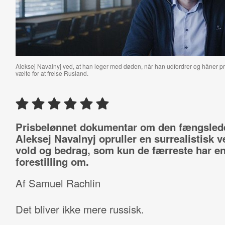
Aleksej Navalnyj ved, at han leger med døden, når han udfordrer og håner p
vælte for at frelse Rusland.
Prisbelønnet dokumentar om den fængslede
Aleksej Navalnyj opruller en surrealistisk v
vold og bedrag, som kun de færreste har e
forestilling om.
Af Samuel Rachlin
Det bliver ikke mere russisk.