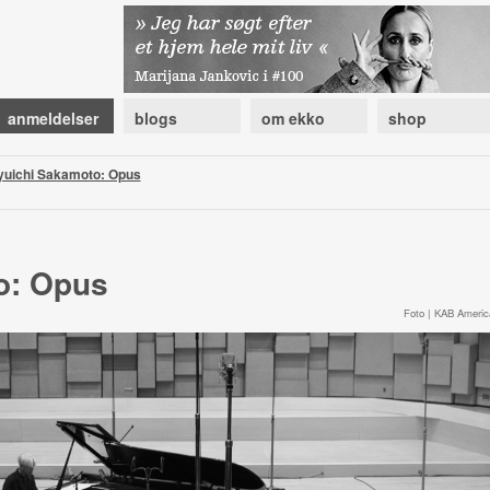
anmeldelser
blogs
om ekko
shop
yuichi Sakamoto: Opus
o: Opus
Foto | KAB Americ