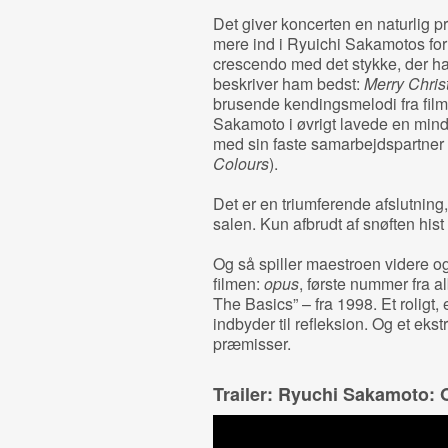
Det giver koncerten en naturlig 
mere ind i Ryuichi Sakamotos for
crescendo med det stykke, der h
beskriver ham bedst:
Merry Chris
brusende kendingsmelodi fra fil
Sakamoto i øvrigt lavede en minds
med sin faste samarbejdspartner 
Colours
).
Det er en triumferende afslutning
salen. Kun afbrudt af snøften hist
Og så spiller maestroen videre og 
filmen:
opus
, første nummer fra 
The Basics” – fra 1998. Et roligt, 
indbyder til refleksion. Og et e
præmisser.
Trailer: Ryuchi Sakamoto: