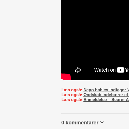
Læs også:
Nepo babies indtager V
Læs også:
Ondskab indebærer et 
Læs også:
Anmeldelse – Score: 
0 kommentarer