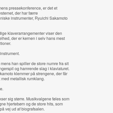
ns pressekonference, er det et
systemet, der har færre
oniske instrumenter, Ryuichi Sakamoto
dige klaverarrangementer viser den
hed, der er kernen i selv hans mest
ioner.
 instrument.
 mens han spiller de store numre fra sit
ngerspil og hamrende slag i klaviaturet.
akamoto klemmer på strengene, der får
iet med metallisk rumklang.
de.
kser sig større. Musikvalgene føles som
ne hjertebørn og de store hits, som
å vej ud af biografsalen.