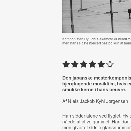
Komponisten Ryuichi Sakamoto er kendt for 
men hans sidste koncert bestod kun af ham o
Den japanske mesterkomponist g
bjergtagende musikfilm, hvis e
smukke kerne i hans oeuvre.
Af Niels Jackob Kyhl Jørgensen
Han sidder alene ved flyglet. Hvi
nåede at blive gammel. Han døde a
men giver et sidste glansnummer p