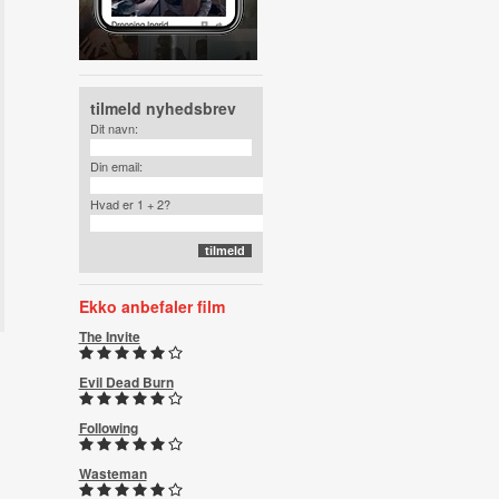
tilmeld nyhedsbrev
Dit navn:
Din email:
Hvad er 1 + 2?
Ekko anbefaler film
The Invite
Evil Dead Burn
Following
Wasteman