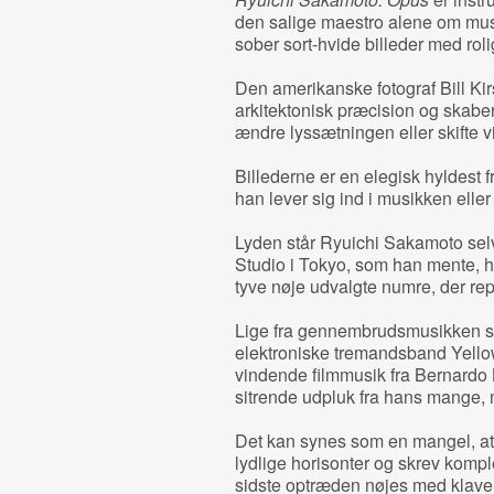
den salige maestro alene om mus
sober sort-hvide billeder med ro
Den amerikanske fotograf Bill Ki
arkitektonisk præcision og skaber 
ændre lyssætningen eller skifte v
Billederne er en elegisk hyldest f
han lever sig ind i musikken eller 
Lyden står Ryuichi Sakamoto selv 
Studio i Tokyo, som han mente, h
tyve nøje udvalgte numre, der rep
Lige fra gennembrudsmusikken s
elektroniske tremandsband Yello
vindende filmmusik fra Bernardo 
sitrende udpluk fra hans mange,
Det kan synes som en mangel, at
lydlige horisonter og skrev komplek
sidste optræden nøjes med klaver