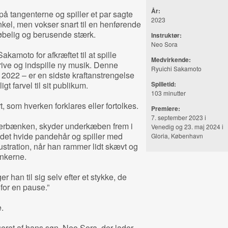
År:
e på tangenterne og spiller et par sagte
2023
nkel, men vokser snart til en henførende
øbelig og berusende stærk.
Instruktør:
Neo Sora
Sakamoto for afkræftet til at spille
Medvirkende:
krive og indspille ny musik. Denne
Ryuichi Sakamoto
i 2022 – er en sidste kraftanstrengelse
gt farvel til sit publikum.
Spilletid:
103 minutter
, som hverken forklares eller fortolkes.
Premiere:
7. september 2023 i
verbænken, skyder underkæben frem i
Venedig og 23. maj 2024 i
 det hvide pandehår og spiller med
Gloria, København
ustration, når han rammer lidt skævt og
ankerne.
er han til sig selv efter et stykke, de
 for en pause.”
.
ueret af hans søn, Neo Sora, der lader