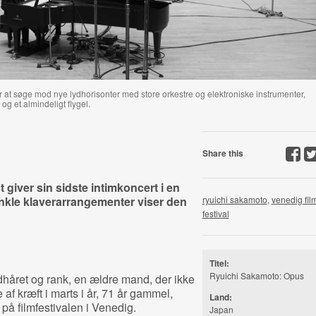
at søge mod nye lydhorisonter med store orkestre og elektroniske instrumenter,
g et almindeligt flygel.
Share this
iver sin sidste intimkoncert i en
nkle klaverarrangementer viser den
ryuichi sakamoto
,
venedig fil
festival
Titel:
Ryuichi Sakamoto: Opus
dhåret og rank, en ældre mand, der ikke
f kræft i marts i år, 71 år gammel,
Land:
å filmfestivalen i Venedig.
Japan