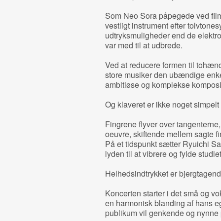
Som Neo Sora påpegede ved filme
vestligt instrument efter tolvtone
udtryksmuligheder end de elektr
var med til at udbrede.
Ved at reducere formen til tohæn
store musiker den ubændige enkel
ambitiøse og komplekse komposit
Og klaveret er ikke noget simpelt
Fingrene flyver over tangenterne,
oeuvre, skiftende mellem sagte fi
På et tidspunkt sætter Ryuichi S
lyden til at vibrere og fylde stud
Helhedsindtrykket er bjergtagen
Koncerten starter i det små og vo
en harmonisk blanding af hans eg
publikum vil genkende og nynne p