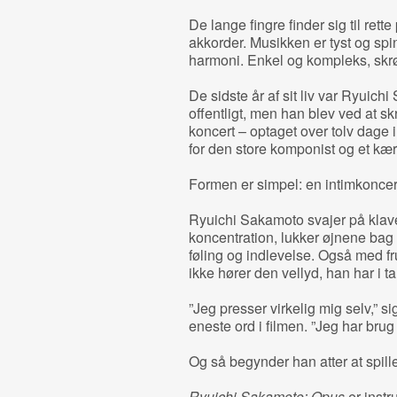
De lange fingre finder sig til rett
akkorder. Musikken er tyst og spi
harmoni. Enkel og kompleks, skr
De sidste år af sit liv var Ryuichi 
offentligt, men han blev ved at s
koncert – optaget over tolv dage 
for den store komponist og et kærli
Formen er simpel: en intimkoncert
Ryuichi Sakamoto svajer på kla
koncentration, lukker øjnene bag
føling og indlevelse. Også med fr
ikke hører den vellyd, han har i t
”Jeg presser virkelig mig selv,” sig
eneste ord i filmen. ”Jeg har brug
Og så begynder han atter at spille
Ryuichi Sakamoto: Opus
er instr