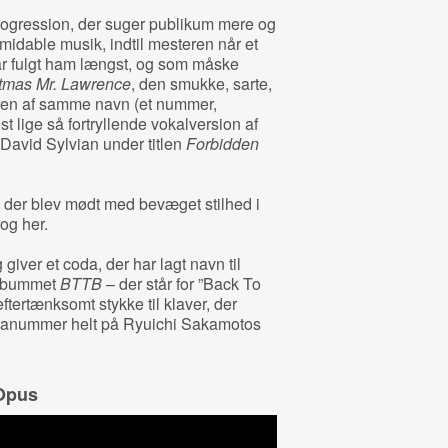
progression, der suger publikum mere og
midable musik, indtil mesteren når et
ar fulgt ham længst, og som måske
tmas Mr. Lawrence
, den smukke, sarte,
men af samme navn (et nummer,
t lige så fortryllende vokalversion af
David Sylvian under titlen
Forbidden
, der blev mødt med bevæget stilhed i
 og her.
giver et coda, der har lagt navn til
albummet
BTTB
– der står for ”Back To
eftertænksomt stykke til klaver, der
kstranummer helt på Ryuichi Sakamotos
 Opus