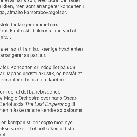
ikken, men som arrangerer koncerten i
lige, afmålte kamerabevægelser.
rstein indfanger rummet med
markante skift i filmens tone ved at
inkel.
ra en søn til sin far. Kærlige hvad enten
arrangerer sit partitur.
for. Koncerten er indspillet på 509
ar Japans bedste akustik, og består af
ræsenterer hans store karriere.
om del af det banebrydende
w Magic Orchestra over hans Oscar-
Bertoluccis
The Last Emperor
og til
 men måske mindre kendte soloalbums.
 en komponist, der søgte mod nye
se værker til et helt orkester i sin
et.