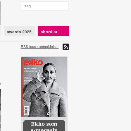
awards 2025
shortlist
RSS-feed / anmeldelser
a