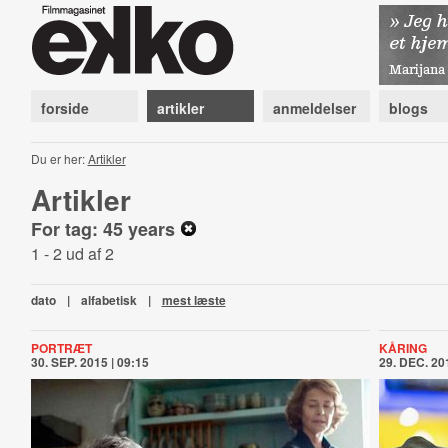
forside
artikler
anmeldelser
blogs
Du er her:
Artikler
Artikler
For tag: 45 years
1 - 2 ud af 2
dato
|
alfabetisk
|
mest læste
PORTRÆT
KÅRING
30. SEP. 2015 | 09:15
29. DEC. 201