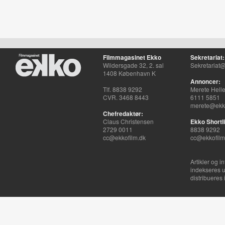
Filmmagasinet Ekko
Sekretariat:
Wildersgade 32, 2. sal
Sekretariat@
1408 København K
Annoncer:
Tlf. 8838 9292
Merete Hell
CVR. 3468 8443
6111 5851
merete@ekko
Chefredaktør:
Claus Christensen
Ekko Shortli
2729 0011
8838 9292
cc@ekkofilm.dk
cc@ekkofilm
Artikler og i
indekseres u
distribueres