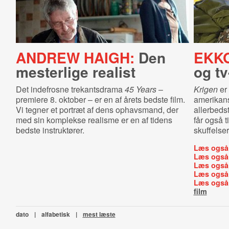
ANDREW HAIGH:
Den
EKK
mesterlige realist
og tv
Det indefrosne trekantsdrama
45 Years
–
Krigen
er 
premiere 8. oktober – er en af årets bedste film.
amerikan
Vi tegner et portræt af dens ophavsmand, der
allerbeds
med sin komplekse realisme er en af tidens
får også t
bedste instruktører.
skuffelser
Læs også
Læs også
Læs også
Læs også
Læs også
film
dato
|
alfabetisk
|
mest læste