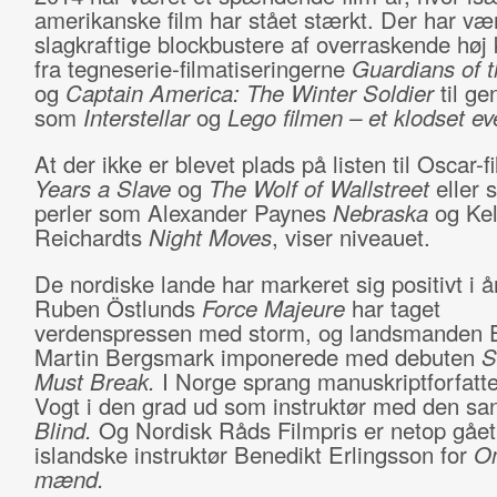
amerikanske film har stået stærkt. Der har væ
slagkraftige blockbustere af overraskende høj k
fra tegneserie-filmatiseringerne
Guardians of 
og
Captain America: The Winter Soldier
til ge
som
Interstellar
og
Lego filmen – et klodset ev
At der ikke er blevet plads på listen til Oscar-
Years a Slave
og
The Wolf of Wallstreet
eller 
perler som Alexander Paynes
Nebraska
og Kel
Reichardts
Night Moves
, viser niveauet.
De nordiske lande har markeret sig positivt i 
Ruben Östlunds
Force Majeure
har taget
verdenspressen med storm, og landsmanden 
Martin Bergsmark imponerede med debuten
S
Must Break.
I Norge sprang manuskriptforfatte
Vogt i den grad ud som instruktør med den sa
Blind.
Og Nordisk Råds Filmpris er netop gået 
islandske instruktør Benedikt Erlingsson for
Om
mænd.