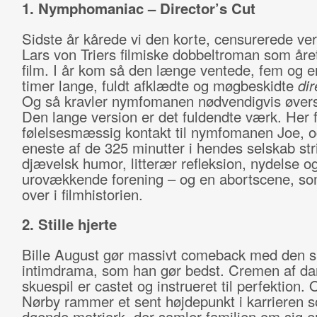
1. Nymphomaniac – Director’s Cut
Sidste år kårede vi den korte, censurerede ver
Lars von Triers filmiske dobbeltroman som åre
film. I år kom så den længe ventede, fem og e
timer lange, fuldt afklædte og møgbeskidte
dir
Og så kravler nymfomanen nødvendigvis øvers
Den lange version er det fuldendte værk. Her få
følelsesmæssig kontakt til nymfomanen Joe, o
eneste af de 325 minutter i hendes selskab stri
djævelsk humor, litterær refleksion, nydelse og
urovækkende forening – og en abortscene, som
over i filmhistorien.
2. Stille hjerte
Bille August gør massivt comeback med den s
intimdrama, som han gør bedst. Cremen af da
skuespil er castet og instrueret til perfektion.
Nørby rammer et sent højdepunkt i karrieren 
døende matriark, der samler familien om sig e