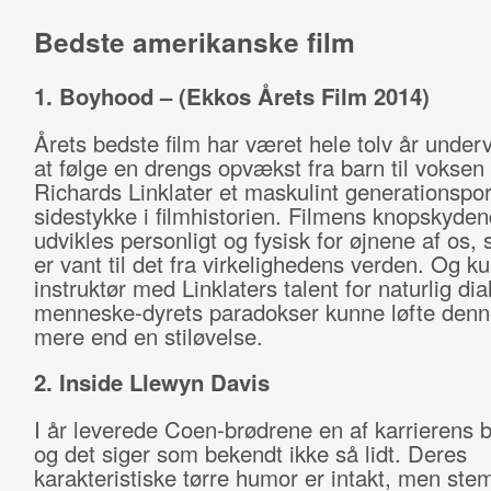
Bedste amerikanske film
1. Boyhood – (Ekkos Årets Film 2014)
Årets bedste film har været hele tolv år under
at følge en drengs opvækst fra barn til voksen
Richards Linklater et maskulint generationspo
sidestykke i filmhistorien. Filmens knopskyden
udvikles personligt og fysisk for øjnene af os,
er vant til det fra virkelighedens verden. Og k
instruktør med Linklaters talent for naturlig di
menneske-dyrets paradokser kunne løfte denne 
mere end en stiløvelse.
2. Inside Llewyn Davis
I år leverede Coen-brødrene en af karrierens b
og det siger som bekendt ikke så lidt. Deres
karakteristiske tørre humor er intakt, men ste