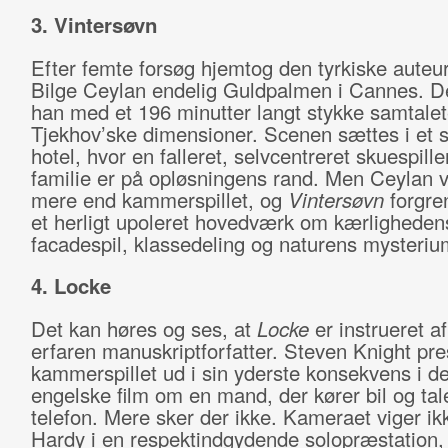
3. Vintersøvn
Efter femte forsøg hjemtog den tyrkiske auteu
Bilge Ceylan endelig Guldpalmen i Cannes. De
han med et 196 minutter langt stykke samtalet
Tjekhov’ske dimensioner. Scenen sættes i et
hotel, hvor en falleret, selvcentreret skuespill
familie er på opløsningens rand. Men Ceylan v
mere end kammerspillet, og
Vintersøvn
forgren
et herligt upoleret hovedværk om kærlighedens
facadespil, klassedeling og naturens mysteriu
4. Locke
Det kan høres og ses, at
Locke
er instrueret a
erfaren manuskriptforfatter. Steven Knight pre
kammerspillet ud i sin yderste konsekvens i d
engelske film om en mand, der kører bil og tale
telefon. Mere sker der ikke. Kameraet viger ik
Hardy i en respektindgydende solopræstation,