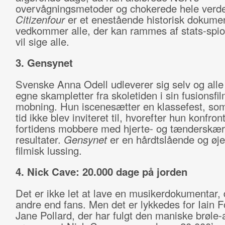
overvågningsmetoder og chokerede hele verd
Citizenfour
er et enestående historisk dokume
vedkommer alle, der kan rammes af stats-spio
vil sige alle.
3. Gensynet
Svenske Anna Odell udleverer sig selv og alle
egne skampletter fra skoletiden i sin fusionsfi
mobning. Hun iscenesætter en klassefest, som
tid ikke blev inviteret til, hvorefter hun konfron
fortidens mobbere med hjerte- og tænderskæ
resultater.
Gensynet
er en hårdtslående og øj
filmisk lussing.
4. Nick Cave: 20.000 dage på jorden
Det er ikke let at lave en musikerdokumentar, de
andre end fans. Men det er lykkedes for Iain F
Jane Pollard, der har fulgt den maniske brøle