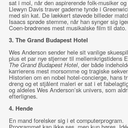
sat i mol, når den aspirerende folk-musiker og
Llewyn Davis traver gaderne tynde i Greenwic
med sin kat. De lækkert støvede billeder mat
Isaacs sprøde stemme, når han synger sig ig
Coen-brødrenes mest musikalske film til dato.
3. The Grand Budapest Hotel
Wes Anderson sender hele sit vanlige skuespi
plus et par nye stjerner til mellemkrigstidens 
The Grand Budapest Hotel
, der både indehold
karrierens mest morsomme og tragiske sekven
Historien om en nobel hotel-concierge, hans tr
dreng og et stjålent maleri er sat i et fabelagtig
og aldeles Wes Anderson’sk univers, som aldr
efterlignes.
4. Hende
En mand forelsker sig i et computerprogram.
Programmet kan ikke ses, men kun høres. Idé