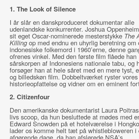
1. The Look of Silence
I år slår en danskproduceret dokumentar alle
udenlandske konkurrenter. Joshua Oppenheime
sit eget Oscar-nominerede mesterstykke
The A
Killing
op med endnu en uhyrlig beretning om 
indonesiske folkemord i 1960’erne, denne gang 
ofrenes vinkel. Med den første film flåede han
sårskorpen af Indonesiens nationale tabu, og 
forsøger han at hele såret med en mere tyst, 
og billedskøn film. Dobbeltværket ryster vores
historieopfattelse og vidner om en eminent for
2. Citizenfour
Den amerikanske dokumentarist Laura Poitras 
livs scoop, da hun besluttede at mødes med en
Edward Snowden på et hotelværelse i Hongk
lader os komme helt tæt på whistlebloweren i
afgørende dage, da han afslørede NSA’s