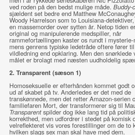
men i år rykkede serieskaberen Nic Pizzolatto
ved roden på den bedst mulige måde.
Buddy-
sjældent set bedre end Matthew McConaughe
Woody Harrelson som to Louisiana-detektiver, 
en massemorder over sytten år. Netop tiden e
original og manipulerende medspiller, når
rammefortællingen kaster os rundt i mysterie
mens genrens typiske ledetråde oftere fører til
vildledning end opklaring. Men den snørklede
målet er brolagt med næsten uudholdelig spæ
2. Transparent (sæson 1)
Homoseksuelle er efterhånden kommet godt o
ud af skabet på tv. Anderledes er det med de
transkønnede, men det retter Amazon-serien 
familiefaren Mort, der transformerer sig til Ma
Transparent
spilder dog ikke lang tid på politis
korrekthed, men udfordrer i stedet på komisk 
velreflekteret vis vores forestillinger om de to 
hvilken slags sex man skal have med dem.