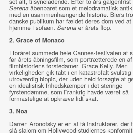
set alt, tilsyneladende. Efter to års galgenfrist
Serena
åbenbaret som et melodramatisk antik
med en usammenhængende historie. Biers tro
danske publikum har fældet deres dom ved at 
hjemme i sofaen.
Serena
er årets flop.
2. Grace of Monaco
I foråret summede hele Cannes-festivalen af
før årets åbningsfilm, som portrætterede en af
filmhistoriens førstedamer, Grace Kelly. Men
virkeligheden gik tabt i en katastrofalt svulstig
utroværdig biopic, der uden held forsøgte at gør
en idealistisk frihedskæmper i det stenrige
fyrstendømme, som Frankrig havde været så
formastelige at opkræve lidt skat.
3. Noa
Darren Aronofsky er en af få instruktører, der 
slå slalom om Hollywood-studiernes konformit