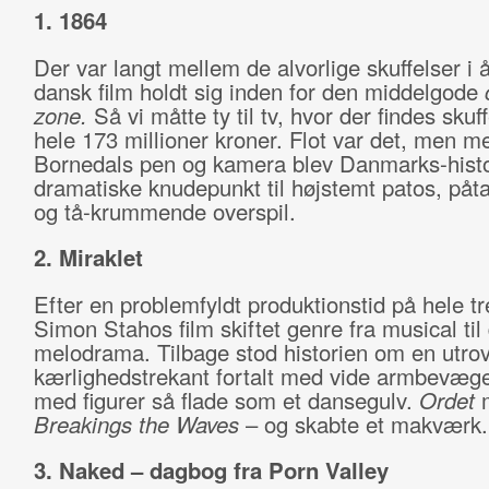
1. 1864
Der var langt mellem de alvorlige skuffelser i å
dansk film holdt sig inden for den middelgode
zone.
Så vi måtte ty til tv, hvor der findes skuff
hele 173 millioner kroner. Flot var det, men m
Bornedals pen og kamera blev Danmarks-histo
dramatiske knudepunkt til højstemt patos, påt
og tå-krummende overspil.
2. Miraklet
Efter en problemfyldt produktionstid på hele t
Simon Stahos film skiftet genre fra musical til
melodrama. Tilbage stod historien om en utro
kærlighedstrekant fortalt med vide armbevæg
med figurer så flade som et dansegulv.
Ordet
m
Breakings the Waves
– og skabte et makværk.
3. Naked – dagbog fra Porn Valley