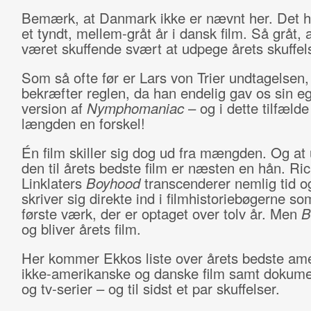
Bemærk, at Danmark ikke er nævnt her. Det h
et tyndt, mellem-gråt år i dansk film. Så gråt, 
været skuffende svært at udpege årets skuffel
Som så ofte før er Lars von Trier undtagelsen,
bekræfter reglen, da han endelig gav os sin e
version af
Nymphomaniac
– og i dette tilfælde
længden en forskel!
Én film skiller sig dog ud fra mængden. Og a
den til årets bedste film er næsten en hån. Ri
Linklaters
Boyhood
transcenderer nemlig tid o
skriver sig direkte ind i filmhistoriebøgerne so
første værk, der er optaget over tolv år. Men
B
og bliver årets film.
Her kommer Ekkos liste over årets bedste am
ikke-amerikanske og danske film samt dokume
og tv-serier – og til sidst et par skuffelser.