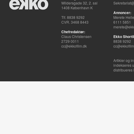
Wildersgade 32, 2. sal
Sekretariat@
1408 København K
Annoncer:
Tlf. 8838 9292
Merete Hell
CVR. 3468 8443
6111 5851
merete@ekko
Chefredaktør:
Claus Christensen
Ekko Shortli
2729 0011
8838 9292
cc@ekkofilm.dk
cc@ekkofilm
Artikler og i
indekseres u
distribueres