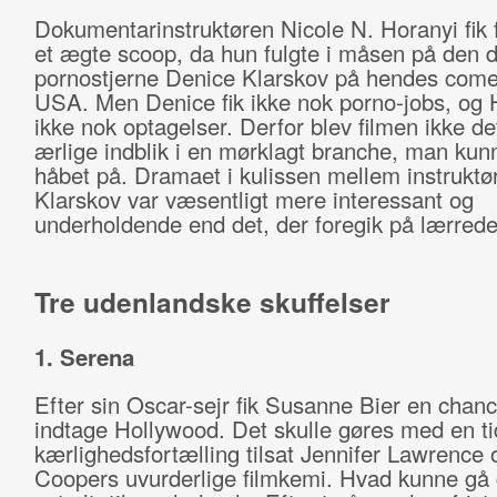
Dokumentarinstruktøren Nicole N. Horanyi fik f
et ægte scoop, da hun fulgte i måsen på den 
pornostjerne Denice Klarskov på hendes comeb
USA. Men Denice fik ikke nok porno-jobs, og H
ikke nok optagelser. Derfor blev filmen ikke d
ærlige indblik i en mørklagt branche, man kun
håbet på. Dramaet i kulissen mellem instruktø
Klarskov var væsentligt mere interessant og
underholdende end det, der foregik på lærrede
Tre udenlandske skuffelser
1. Serena
Efter sin Oscar-sejr fik Susanne Bier en chance 
indtage Hollywood. Det skulle gøres med en ti
kærlighedsfortælling tilsat Jennifer Lawrence 
Coopers uvurderlige filmkemi. Hvad kunne gå 