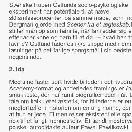
Svenske Ruben Östlunds socio-psykologiske
eksperiment har potentiale til at hæve
skilsmisseprocenten på samme måde, som In
Bergman gjorde med
Scener fra et ægteskab
.
stiller man op som familie, når far redder sig s
efterlader kone og børn til at dø i – hvad han t
lavine? Östlund lader os ikke slippe med ne
løsninger på det farlige spørgsmål i sin bedste 
nogensinde.
2. Ida
Med sine faste, sort-hvide billeder i det kvadra
Academy-format og anderledes framings er
Id
smukkeste, der har ramt biograflærredet i år. 
tale om kalkuleret æstetik, for billederne er en
medfortæller i historien om en ung nonne, der
at hun er jøde. Filmen rejser eksistentielle sp
nok til et langt menneskeliv. Et sandt mesterv
polske, autodidakte auteur Pawel Pawlikowki.