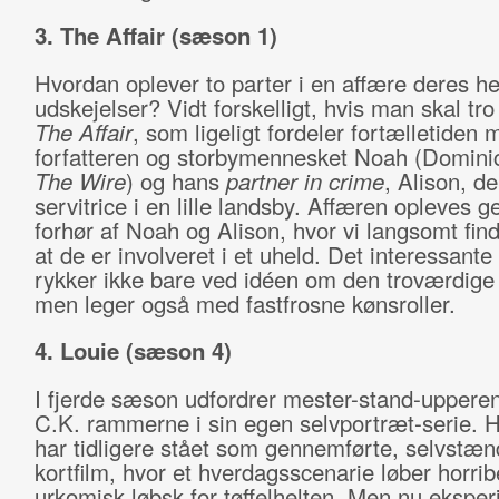
3. The Affair (sæson 1)
Hvordan oplever to parter i en affære deres h
udskejelser? Vidt forskelligt, hvis man skal t
The Affair
, som ligeligt fordeler fortælletiden
forfatteren og storbymennesket Noah (Domini
The Wire
) og hans
partner in crime
, Alison, de
servitrice i en lille landsby. Affæren opleves 
forhør af Noah og Alison, hvor vi langsomt find
at de er involveret i et uheld. Det interessante
rykker ikke bare ved idéen om den troværdige 
men leger også med fastfrosne kønsroller.
4. Louie (sæson 4)
I fjerde sæson udfordrer mester-stand-uppere
C.K. rammerne i sin egen selvportræt-serie. H
har tidligere stået som gennemførte, selvstæn
kortfilm, hvor et hverdagsscenarie løber horrib
urkomisk løbsk for tøffelhelten. Men nu ekspe