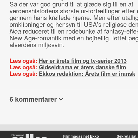
Så der var god grund til at glæde sig til en af
verdenshistoriens største ur-fortællinger efter 
gennem hans krøllede hjerne. Men efter utalli
omklipninger og hensyn til USA’s religiøse de
Noa
reduceret til en rodebunke af fantasy-effe
New Age-romantik med en højhellig, løftet pege
alverdens miljøsvin.
Læs også:
Her er årets film og tv-serier 2013
Læs også:
Gidseldrama er årets danske film
Læs også:
Ekkos redaktion: Årets film er iransk
6 kommentarer
Filmmagasinet Ekko
Sekretariat: