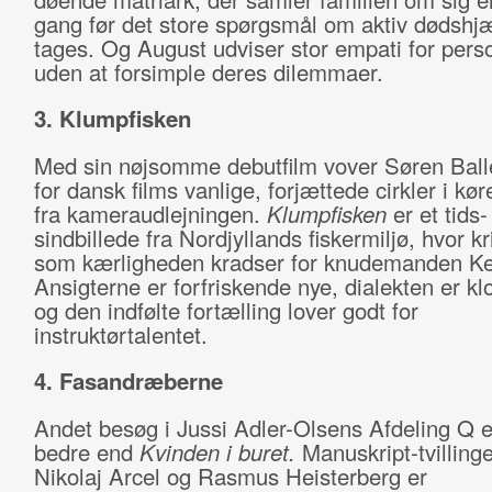
gang før det store spørgsmål om aktiv dødshjæ
tages. Og August udviser stor empati for pers
uden at forsimple deres dilemmaer.
3. Klumpfisken
Med sin nøjsomme debutfilm vover Søren Ball
for dansk films vanlige, forjættede cirkler i kø
fra kameraudlejningen.
Klumpfisken
er et tids-
sindbillede fra Nordjyllands fiskermiljø, hvor k
som kærligheden kradser for knudemanden Ke
Ansigterne er forfriskende nye, dialekten er kl
og den indfølte fortælling lover godt for
instruktørtalentet.
4. Fasandræberne
Andet besøg i Jussi Adler-Olsens Afdeling Q e
bedre end
Kvinden i buret.
Manuskript-tvilling
Nikolaj Arcel og Rasmus Heisterberg er