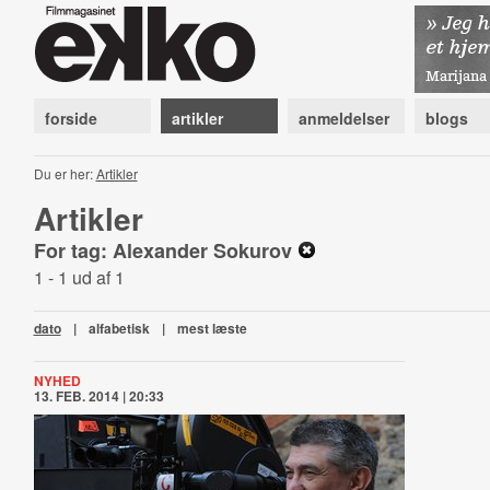
forside
artikler
anmeldelser
blogs
Du er her:
Artikler
Artikler
For tag: Alexander Sokurov
1 - 1 ud af 1
dato
|
alfabetisk
|
mest læste
NYHED
13. FEB. 2014 | 20:33