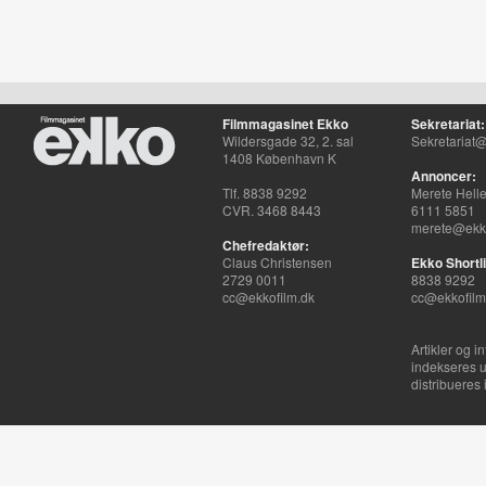
Filmmagasinet Ekko
Sekretariat:
Wildersgade 32, 2. sal
Sekretariat@
1408 København K
Annoncer:
Tlf. 8838 9292
Merete Hell
CVR. 3468 8443
6111 5851
merete@ekko
Chefredaktør:
Claus Christensen
Ekko Shortli
2729 0011
8838 9292
cc@ekkofilm.dk
cc@ekkofilm
Artikler og i
indekseres u
distribueres