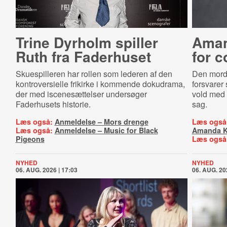
Trine Dyrholm spiller
Aman
Ruth fra Faderhuset
for 
Skuespilleren har rollen som lederen af den
Den mordd
kontroversielle frikirke i kommende dokudrama,
forsvarer 
der med iscenesættelser undersøger
vold med 
Faderhusets historie.
sag.
Læs også:
Anmeldelse – Mors drenge
Læs også
Læs også:
Anmeldelse – Music for Black
Amanda 
Pigeons
Læs også
NYHED
NYHED
06. AUG. 2026 | 17:03
06. AUG. 20