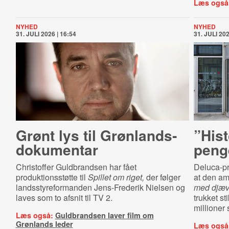
Læs også
NYHED
NYHED
31. JULI 2026 | 16:54
31. JULI 202
Grønt lys til Grøn­lands­
”Hist
do­ku­men­tar
peng
Christoffer Guldbrandsen har fået
Deluca-p
produktionsstøtte til
Spillet om riget,
der følger
at den a
landsstyreformanden Jens-Frederik Nielsen og
med djæv
laves som to afsnit til TV 2.
trukket st
millioner 
Læs også:
Guldbrandsen laver film om
Grønlands leder
Læs også