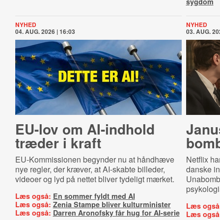
sygdom
NYHED
NYHED
04. AUG. 2026 | 16:03
03. AUG. 20
EU-lov om AI-indhold
Janu
træder i kraft
bomb
EU-Kommissionen begynder nu at håndhæve
Netflix ha
nye regler, der kræver, at AI-skabte billeder,
danske in
videoer og lyd på nettet bliver tydeligt mærket.
Unabomber
psykologi
Læs også:
En sommer fyldt med AI
Læs også:
Zenia Stampe bliver kulturminister
Læs også
Læs også:
Darren Aronofsky får hug for AI-serie
Læs også