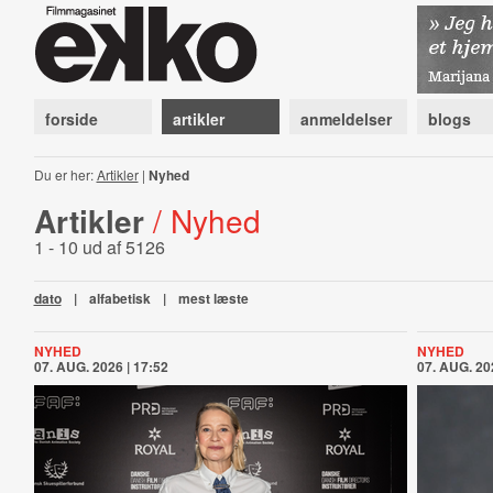
forside
artikler
anmeldelser
blogs
Du er her:
Artikler
|
Nyhed
Artikler
/ Nyhed
1 - 10 ud af 5126
dato
|
alfabetisk
|
mest læste
NYHED
NYHED
07. AUG. 2026 | 17:52
07. AUG. 20