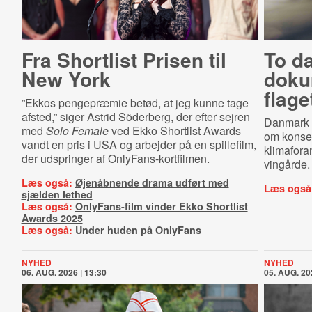
Fra Shortlist Prisen til
To d
New York
doku
flage
”Ekkos pengepræmie betød, at jeg kunne tage
afsted,” siger Astrid Söderberg, der efter sejren
Danmark m
med
Solo Female
ved Ekko Shortlist Awards
om konsek
vandt en pris i USA og arbejder på en spillefilm,
klimafora
der udspringer af OnlyFans-kortfilmen.
vingårde.
Læs også:
Øjenåbnende drama udført med
Læs også
sjælden lethed
Læs også:
OnlyFans-film vinder Ekko Shortlist
Awards 2025
Læs også:
Under huden på OnlyFans
NYHED
NYHED
06. AUG. 2026 | 13:30
05. AUG. 20