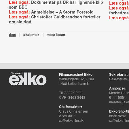
Læs også:
Dokumentar på DR har lignende klip
Læs også
som BBC
Læs også
Læs også:
Anmeldelse – A Storm Foretold
forbedres
Læs også:
Christoffer Guldbrandsen fortæller
Læs også
om sin død
dato
|
alfabetisk
|
mest læste
Filmmagasinet Ekko
Sekretariat:
Wildersgade 32, 2. sal
Sekretariat@
1408 København K
Annoncer:
Tlf. 8838 9292
Merete Hell
CVR. 3468 8443
6111 5851
merete@ekko
Chefredaktør:
Claus Christensen
Ekko Shortli
2729 0011
8838 9292
cc@ekkofilm.dk
cc@ekkofilm