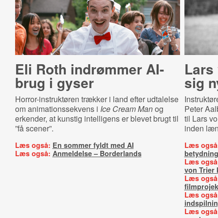
Eli Roth indrømmer AI-
Lars
brug i gyser
sig n
Horror-instruktøren trækker i land efter udtalelse
Instruktø
om animationssekvens i
Ice Cream Man
og
Peter Aal
erkender, at kunstig intelligens er blevet brugt til
til Lars v
”få scener”.
inden læ
Læs også:
En sommer fyldt med AI
Læs også
Læs også:
Anmeldelse – Borderlands
betydning
Læs også
von Trier 
Læs også
filmprojek
Læs også
indspilni
Læs også