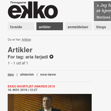
forside
artikler
anmeldelser
blogs
Du er her:
Artikler
Artikler
For tag: aria farjadi
1 - 1 ud af 1
dato
|
alfabetisk
|
mest læste
EKKO SHORTLIST AWARDS 2019
16. NOV. 2019 | 12:27