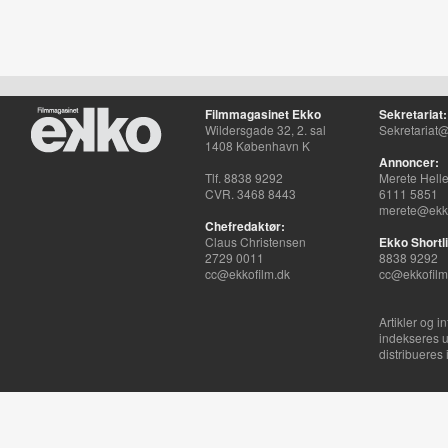
Filmmagasinet Ekko
Sekretariat:
Wildersgade 32, 2. sal
Sekretariat@
1408 København K
Annoncer:
Tlf. 8838 9292
Merete Hell
CVR. 3468 8443
6111 5851
merete@ekko
Chefredaktør:
Claus Christensen
Ekko Shortli
2729 0011
8838 9292
cc@ekkofilm.dk
cc@ekkofilm
Artikler og i
indekseres u
distribueres